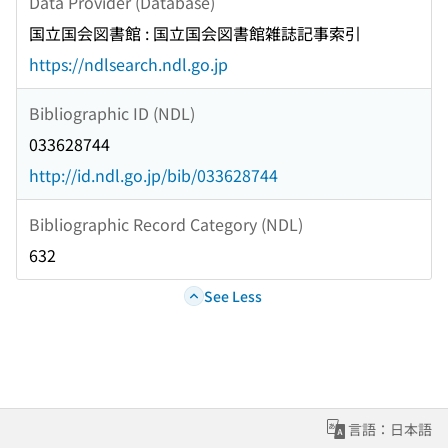
Data Provider (Database)
国立国会図書館 : 国立国会図書館雑誌記事索引
https://ndlsearch.ndl.go.jp
Bibliographic ID (NDL)
033628744
http://id.ndl.go.jp/bib/033628744
Bibliographic Record Category (NDL)
632
See Less
言語：日本語