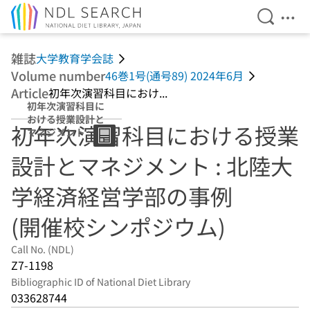
Open Se
Ope
Jump to main content
雑誌
大学教育学会誌
Volume number
46巻1号(通号89) 2024年6月
Article
初年次演習科目におけ...
初年次演習科目に
おける授業設計と
初年次演習科目における授業
マネジメント : 北
陸大学経済経営学
設計とマネジメント : 北陸大
部の事例 (開催校
シンポジウム)
学経済経営学部の事例
(開催校シンポジウム)
Call No. (NDL)
Z7-1198
Bibliographic ID of National Diet Library
033628744