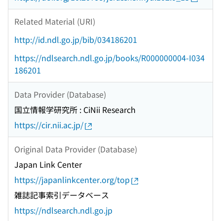
Related Material (URI)
http://id.ndl.go.jp/bib/034186201
https://ndlsearch.ndl.go.jp/books/R000000004-I034
186201
Data Provider (Database)
国立情報学研究所 : CiNii Research
https://cir.nii.ac.jp/
Original Data Provider (Database)
Japan Link Center
https://japanlinkcenter.org/top
雑誌記事索引データベース
https://ndlsearch.ndl.go.jp