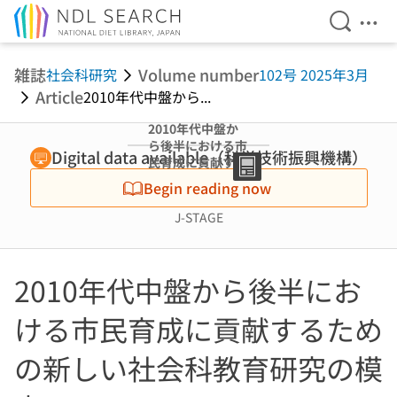
Open Se
Ope
Jump to main content
雑誌
Volume number
社会科研究
102号 2025年3月
Article
2010年代中盤から...
2010年代中盤か
ら後半における市
Digital data available（科学技術振興機構）
民育成に貢献する
ための新しい社会
Begin reading now
科教育研究の模索
J-STAGE
2010年代中盤から後半にお
ける市民育成に貢献するため
の新しい社会科教育研究の模