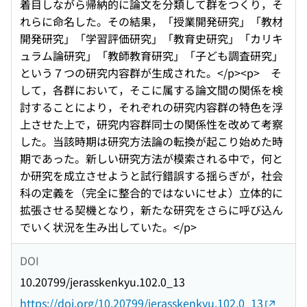
着目しながら帰納的に論文を分類して群をつくり，そ
れらに命名した。その結果，「授業開発研究」「教材
開発研究」「学習評価研究」「教育史研究」「カリキ
ュラム論研究」「教師教育研究」「子ども調査研究」
という７つの研究内容群が生成された。</p><p> そ
して，各群において，そこに属する論文間の関係を検
討することにより，それぞれの研究内容群の特色を浮
上させた上で，研究内容群同士の関係性を改めて考察
した。当該時期は研究方法論の転換が起こり始めた時
期であった。新しい研究方法が模索される中で，何と
か研究を成立させようと試行錯誤する揺らぎが，社会
科の定義を（完全に整合的ではないにせよ）立体的に
拡張させる契機となり，新たな研究をさらに呼び込ん
でいく状況を生み出していた。</p>
DOI
10.20799/jerasskenkyu.102.0_13
https://doi.org/10.20799/jerasskenkyu.102.0_13