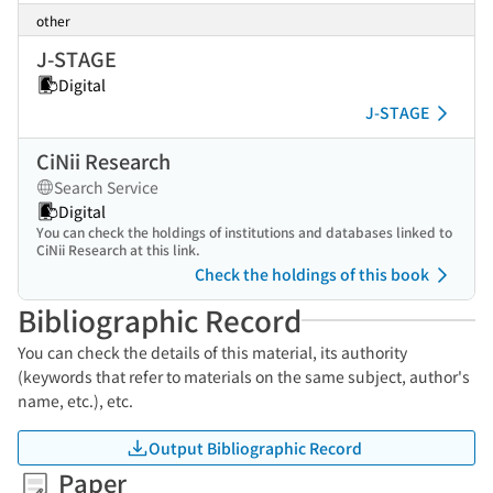
other
J-STAGE
Digital
J-STAGE
CiNii Research
Search Service
Digital
You can check the holdings of institutions and databases linked to
CiNii Research at this link.
Check the holdings of this book
Bibliographic Record
You can check the details of this material, its authority
(keywords that refer to materials on the same subject, author's
name, etc.), etc.
Output Bibliographic Record
Paper