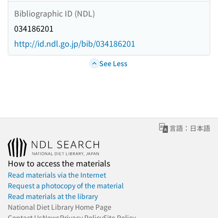
Bibliographic ID (NDL)
034186201
http://id.ndl.go.jp/bib/034186201
See Less
言語：日本語
How to access the materials
Read materials via the Internet
Request a photocopy of the material
Read materials at the library
National Diet Library Home Page
Contact Us
News
Privacy Policy
Site Policy