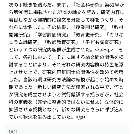
次の手続きを踏んだ。まず，『社会科研究』第81号か
ら第90号に掲載された37本の論文を読み，研究内容に
着目しながら帰納的に論文を分類して群をつくり，そ
れらに命名した。その結果，「授業開発研究」「教材
開発研究」「学習評価研究」「教育史研究」「カリキ
ュラム論研究」「教師教育研究」「子ども調査研究」
という７つの研究内容群が生成された。</p><p> そ
して，各群において，そこに属する論文間の関係を検
討することにより，それぞれの研究内容群の特色を浮
上させた上で，研究内容群同士の関係性を改めて考察
した。当該時期は研究方法論の転換が起こり始めた時
期であった。新しい研究方法が模索される中で，何と
か研究を成立させようと試行錯誤する揺らぎが，社会
科の定義を（完全に整合的ではないにせよ）立体的に
拡張させる契機となり，新たな研究をさらに呼び込ん
でいく状況を生み出していた。</p>
DOI