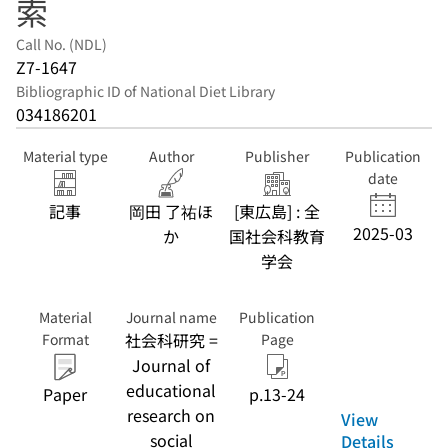
索
Call No. (NDL)
Z7-1647
Bibliographic ID of National Diet Library
034186201
Material type
Author
Publisher
Publication
date
記事
岡田 了祐ほ
[東広島] : 全
2025-03
か
国社会科教育
学会
Material
Journal name
Publication
社会科研究 =
Format
Page
Journal of
educational
Paper
p.13-24
research on
View
social
Details