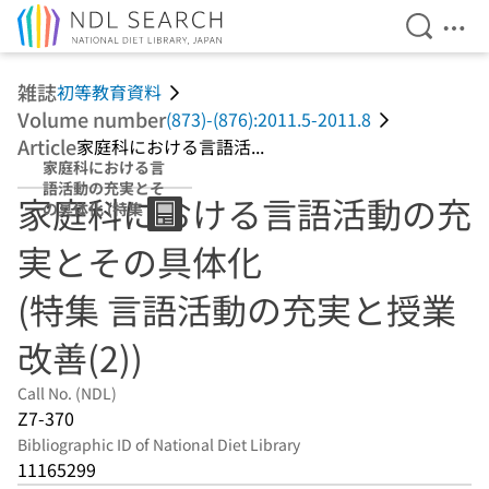
Open Se
Ope
Jump to main content
雑誌
初等教育資料
Volume number
(873)-(876):2011.5-2011.8
Article
家庭科における言語活...
家庭科における言
語活動の充実とそ
家庭科における言語活動の充
の具体化 (特集 言
語活動の充実と授
実とその具体化
業改善(2))
(特集 言語活動の充実と授業
改善(2))
Call No. (NDL)
Z7-370
Bibliographic ID of National Diet Library
11165299