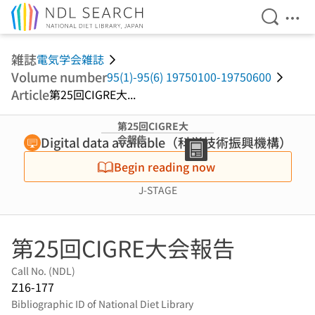
Open Se
Ope
Jump to main content
雑誌
電気学会雑誌
Volume number
95(1)-95(6) 19750100-19750600
Article
第25回CIGRE大...
第25回CIGRE大
会報告
Digital data available（科学技術振興機構）
Begin reading now
J-STAGE
第25回CIGRE大会報告
Call No. (NDL)
Z16-177
Bibliographic ID of National Diet Library