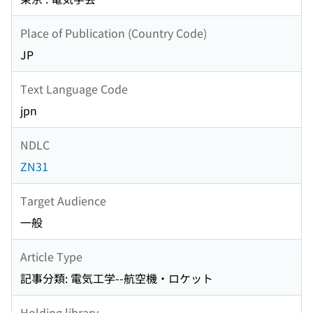
Place of Publication (Country Code)
JP
Text Language Code
jpn
NDLC
ZN31
Target Audience
一般
Article Type
記事分類: 電気工学--航空機・ロケット
Holding library