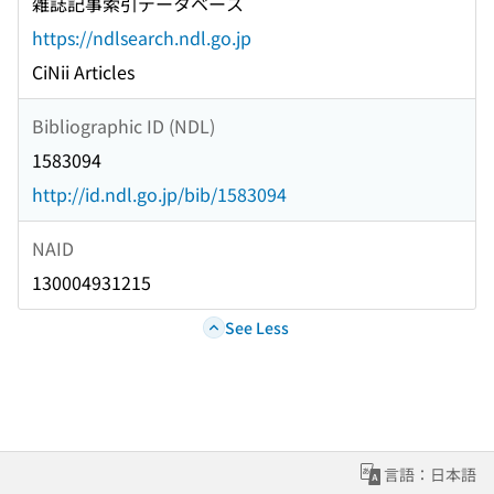
雑誌記事索引データベース
https://ndlsearch.ndl.go.jp
CiNii Articles
Bibliographic ID (NDL)
1583094
http://id.ndl.go.jp/bib/1583094
NAID
130004931215
See Less
言語：日本語