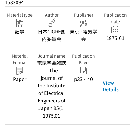
1583094
Material type
Author
Publisher
Publication
date
記事
日本CIGRE国
東京 : 電気学
1975-01
内委員会
会
Material
Journal name
Publication
電気学会雑誌
Format
Page
= The
journal of
Paper
p33～40
View
the Institute
Details
of Electrical
Engineers of
Japan 95(1)
1975.01