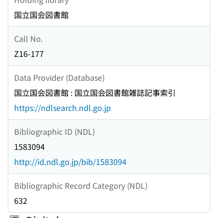
国立国会図書館
Call No.
Z16-177
Data Provider (Database)
国立国会図書館 : 国立国会図書館雑誌記事索引
https://ndlsearch.ndl.go.jp
Bibliographic ID (NDL)
1583094
http://id.ndl.go.jp/bib/1583094
Bibliographic Record Category (NDL)
632