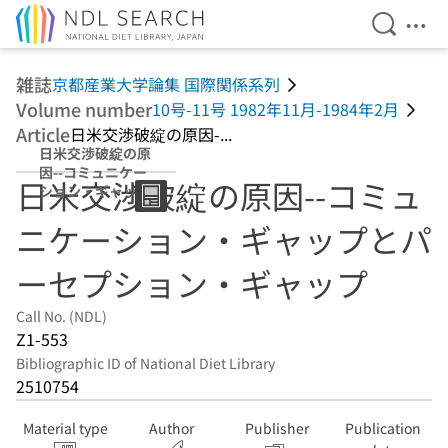
Open Se
Ope
Jump to main content
雑誌
京都産業大学論集 国際関係系列
Volume number
10号-11号 1982年11月-1984年2月
Article
日米交渉破綻の原因-...
日米交渉破綻の原
因--コミュニケー
日米交渉破綻の原因--コミュ
ション・ギャップ
とパーセプショ
ニケーション・ギャップとパ
ン・ギャップ
ーセプション・ギャップ
Call No. (NDL)
Z1-553
Bibliographic ID of National Diet Library
2510754
Material type
Author
Publisher
Publication