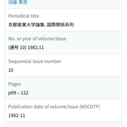
須藤 真志
Periodical title
京都産業大学論集. 国際関係系列
No. or year of volume/issue
(通号 10) 1982.11
Sequential issue number
10
Pages
p99～122
Publication date of volume/issue (W3CDTF)
1982-11