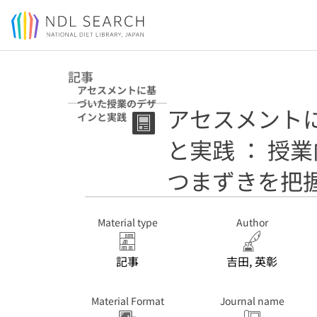
Jump to main content
記事
アセスメントに基
づいた授業のデザ
アセスメント
インと実践 ： 授
業内予習で学習者
と実践 ： 授
の理解やつまずき
を把握する
つまずきを把
Material type
Author
記事
吉田, 英彰
Material Format
Journal name