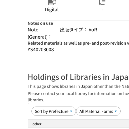
Digital
-
Notes on use
Note
出版タイプ： VoR
(General)：
Related materials as well as pre- and post-revision 
YS40203008
Holdings of Libraries in Jap
This page shows libraries in Japan other than the Nati
Please contact your local library for information on ho
libraries.
other