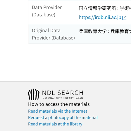
Data Provider
国立情報学研究所 : 学
(Database)
https://irdb.nii.ac.jp
Original Data
兵庫教育大学 : 兵庫教育
Provider (Database)
How to access the materials
Read materials via the Internet
Request a photocopy of the material
Read materials at the library