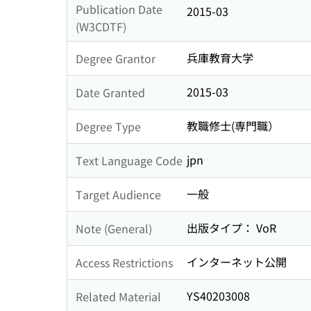
Publication Date
2015-03
(W3CDTF)
兵庫教育大学
Degree Grantor
2015-03
Date Granted
教職修士(専門職）
Degree Type
jpn
Text Language Code
一般
Target Audience
出版タイプ： VoR
Note (General)
インターネット公開
Access Restrictions
YS40203008
Related Material