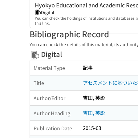
Hyokyo Educational and Academic Reso
Digital
You can check the holdings of institutions and databases l
this link.
Bibliographic Record
You can check the details of this material, its authori
Digital
記事
Material Type
アセスメントに基づいた
Title
吉田, 英彰
Author/Editor
吉田, 英彰
Author Heading
2015-03
Publication Date