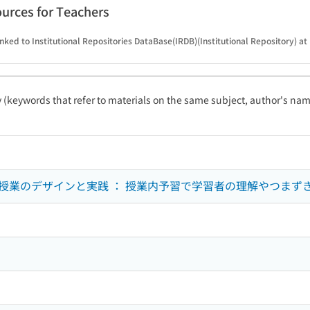
urces for Teachers
inked to Institutional Repositories DataBase(IRDB)(Institutional Repository) at
ty (keywords that refer to materials on the same subject, author's name
授業のデザインと実践 ： 授業内予習で学習者の理解やつまず