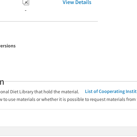
View Details
-
versions
an
List of Cooperating Inst
onal Diet Library that hold the material.
w to use materials or whether it is possible to request materials from