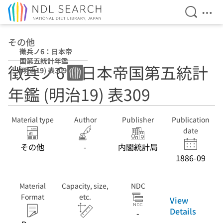
Open Se
Ope
Jump to main content
その他
徴兵ノ6：日本帝
国第五統計年鑑
徴兵ノ6：日本帝国第五統計
(明治19) 表309
年鑑 (明治19) 表309
Material type
Author
Publisher
Publication
date
その他
-
内閣統計局
1886-09
Material
Capacity, size,
NDC
Format
etc.
View
Details
-