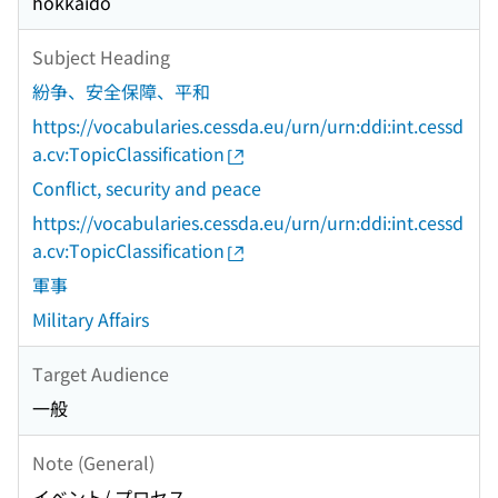
hokkaido
Subject Heading
紛争、安全保障、平和
https://vocabularies.cessda.eu/urn/urn:ddi:int.cessd
a.cv:TopicClassification
Conflict, security and peace
https://vocabularies.cessda.eu/urn/urn:ddi:int.cessd
a.cv:TopicClassification
軍事
Military Affairs
Target Audience
一般
Note (General)
イベント/ プロセス