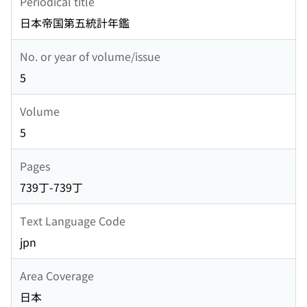
Periodical title
日本帝国第五統計年鑑
No. or year of volume/issue
5
Volume
5
Pages
739丁-739丁
Text Language Code
jpn
Area Coverage
日本