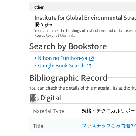
other
Institute for Global Environmental Stra
Digital
You can check the holdings of institutions and databases l
Repository) at this link.
Search by Bookstore
Nihon no Furuhon-ya
Google Book Search
Bibliographic Record
You can check the details of this material, its authori
Digital
規格・テクニカルリポー
Material Type
プラスチックごみ問題の
Title