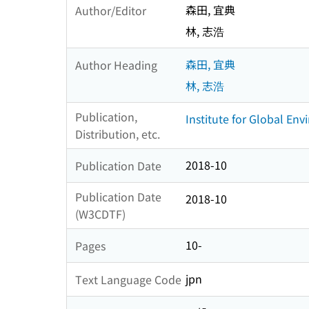
森田, 宜典
Author/Editor
林, 志浩
森田, 宜典
Author Heading
林, 志浩
Publication,
Institute for Global En
Distribution, etc.
2018-10
Publication Date
Publication Date
2018-10
(W3CDTF)
10-
Pages
jpn
Text Language Code