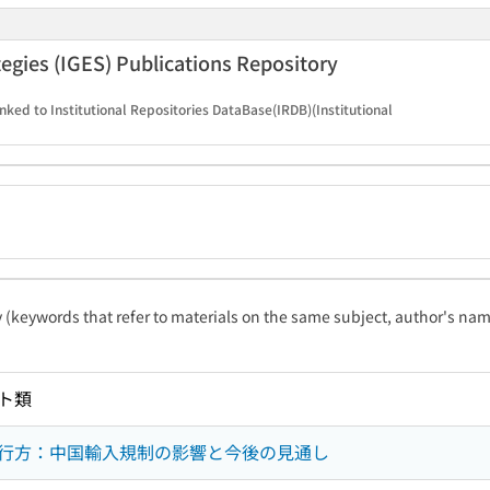
tegies (IGES) Publications Repository
inked to Institutional Repositories DataBase(IRDB)(Institutional
ty (keywords that refer to materials on the same subject, author's name
ト類
行方：中国輸入規制の影響と今後の見通し