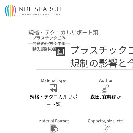
Jump to main content
規格・テクニカルリポート類
プラスチックごみ
問題の行方：中国
プラスチック
輸入規制の影響と
今後の見通し
規制の影響と
Material type
Author
規格・テクニカルリポ
森田, 宜典ほか
ート類
Material Format
Capacity, size, etc.