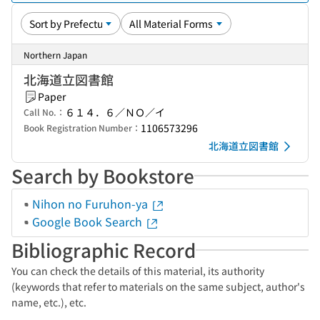
Northern Japan
北海道立図書館
Paper
６１４．６／ＮＯ／イ
Call No.：
1106573296
Book Registration Number：
北海道立図書館
Search by Bookstore
Nihon no Furuhon-ya
Google Book Search
Bibliographic Record
You can check the details of this material, its authority
(keywords that refer to materials on the same subject, author's
name, etc.), etc.