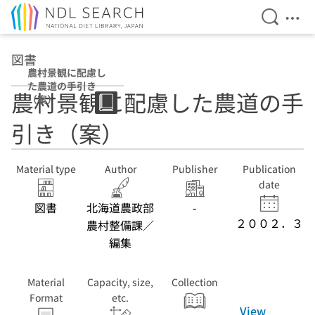
Open Se
Ope
Jump to main content
図書
農村景観に配慮し
た農道の手引き
農村景観に配慮した農道の手
（案）
引き（案）
Material type
Author
Publisher
Publication
date
図書
北海道農政部
-
２００２．３
農村整備課／
編集
Material
Capacity, size,
Collection
Format
etc.
View