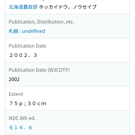
北海道農政部
ホッカイドウ，ノウセイブ
Publication, Distribution, etc.
札幌 : undefined
Publication Date
２００２．３
Publication Date (W3CDTF)
2002
Extent
７５ｐ ; ３０ｃｍ
NDC 8th ed.
６１４．６