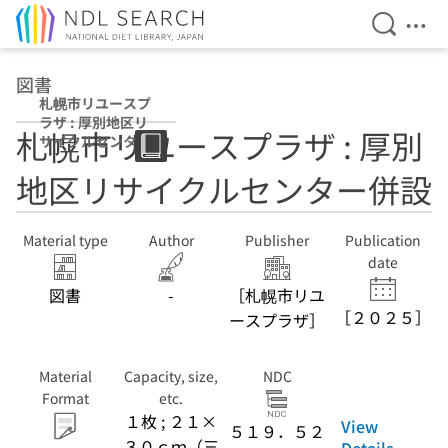
Open Se
Ope
Jump to main content
図書
札幌市リユースプ
ラザ : 厚別地区リ
札幌市リユースプラザ : 厚別
サイクルセンター
併設
地区リサイクルセンター併設
Material type
Author
Publisher
Publication
date
図書
-
［札幌市リユ
［２０２５］
ースプラザ］
Material
Capacity, size,
NDC
Format
etc.
１枚 ; ２１×
View
５１９．５２
３０ｃｍ（三