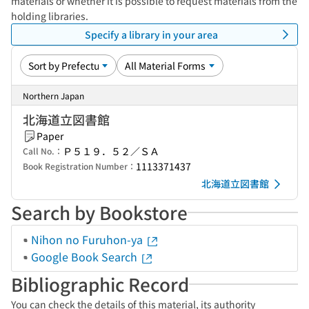
materials or whether it is possible to request materials from the
holding libraries.
Specify a library in your area
Northern Japan
北海道立図書館
Paper
Ｐ５１９．５２／ＳＡ
Call No.：
1113371437
Book Registration Number：
北海道立図書館
Search by Bookstore
Nihon no Furuhon-ya
Google Book Search
Bibliographic Record
You can check the details of this material, its authority