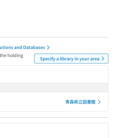
itutions and Databases
 the holding
Specify a library in your area
青森県立図書館