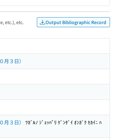
Output Bibliographic Record
, etc.), etc.
０月３日）
０月３日）
ﾂｶﾞﾙﾉ ｼﾞｮｯﾊﾟﾘ ｹﾞﾝﾀﾞｲ ｵﾝｶﾞｸ ｾｶｲﾆ ﾊ