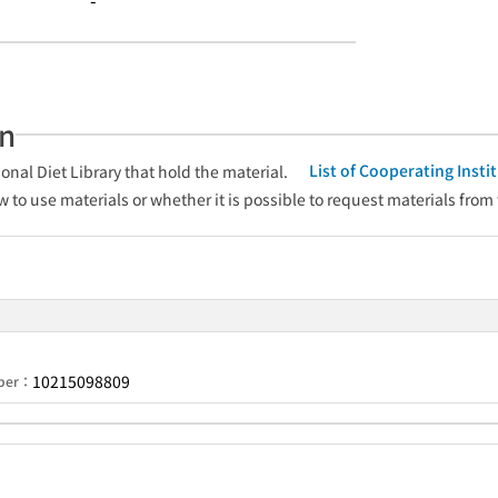
-
an
List of Cooperating Inst
onal Diet Library that hold the material.
w to use materials or whether it is possible to request materials from
10215098809
mber：