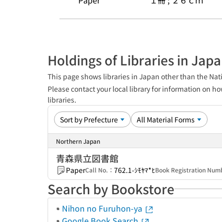
Paper
１冊 ; ２６ｃｍ
Holdings of Libraries in Jap
This page shows libraries in Japan other than the Nati
Please contact your local library for information on ho
libraries.
Northern Japan
青森県立図書館
Paper
762.1-ｼﾓﾔﾏ*ﾋ
Call No.：
Book Registration Nu
Search by Bookstore
Nihon no Furuhon-ya
Google Book Search