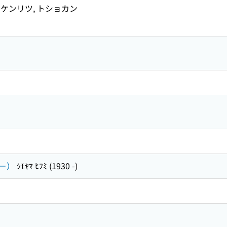
ケンリツ, トショカン
－）
ｼﾓﾔﾏ ﾋﾌﾐ (1930 -)