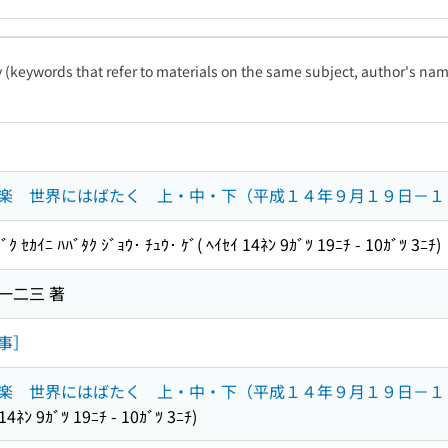
ty (keywords that refer to materials on the same subject, author's name
楽 世界にはばたく 上・中・下（平成１４年９月１９日－１
ﾞｸ ｾｶｲﾆ ﾊﾊﾞﾀｸ ｼﾞｮｳ･ ﾁｭｳ･ ｹﾞ( ﾍｲｾｲ 14ﾈﾝ 9ｶﾞﾂ 19ﾆﾁ - 10ｶﾞﾂ 3ﾆﾁ)
山一二三 著
事］
楽 世界にはばたく 上・中・下（平成１４年９月１９日－１
 14ﾈﾝ 9ｶﾞﾂ 19ﾆﾁ - 10ｶﾞﾂ 3ﾆﾁ)