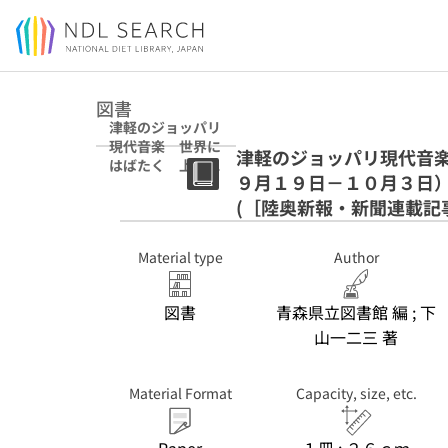
Jump to main content
図書
津軽のジョッパリ
現代音楽 世界に
津軽のジョッパリ現代音
はばたく 上・
９月１９日－１０月３日
中・下（平成１４
年９月１９日－１
(［陸奥新報・新聞連載記
０月３日） (［陸
奥新報・新聞連載
Material type
Author
記事］)
図書
青森県立図書館 編 ; 下
山一二三 著
Material Format
Capacity, size, etc.