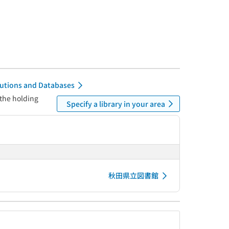
itutions and Databases
 the holding
Specify a library in your area
秋田県立図書館