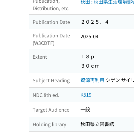
Publication,
秋田 : 秋田県生活環境
Distribution, etc.
２０２５．４
Publication Date
Publication Date
2025-04
(W3CDTF)
１８ｐ
Extent
３０ｃｍ
資源再利用
シゲン サイ
Subject Heading
K519
NDC 8th ed.
一般
Target Audience
秋田県立図書館
Holding library