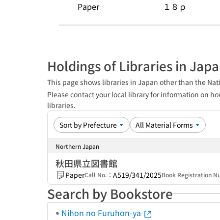
Paper
１８ｐ
Holdings of Libraries in Jap
This page shows libraries in Japan other than the Nati
Please contact your local library for information on ho
libraries.
Northern Japan
秋田県立図書館
Paper
A519/341/2025
Call No.：
Book Registration 
Search by Bookstore
Nihon no Furuhon-ya