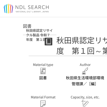
Jump to main content
図書
秋田県認定リサイ
クル製品 令和７
秋田県認定リ
年度 第１回～第
４２回
度 第１回～
Material type
Author
図書
秋田県生活環境部環境
管理課／［編］
Material Format
Capacity, size, etc.