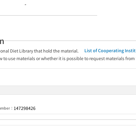
-
an
List of Cooperating Inst
onal Diet Library that hold the material.
w to use materials or whether it is possible to request materials from
147298426
Number：