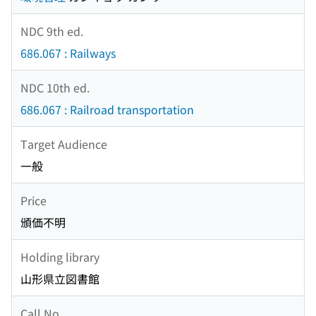
NDC 9th ed.
686.067 : Railways
NDC 10th ed.
686.067 : Railroad transportation
Target Audience
一般
Price
頒価不明
Holding library
山形県立図書館
Call No.