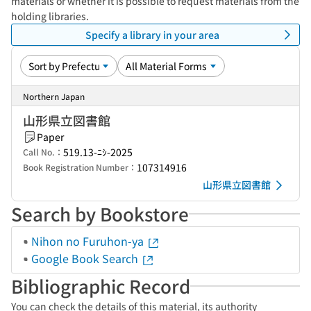
materials or whether it is possible to request materials from the
holding libraries.
Specify a library in your area
Northern Japan
山形県立図書館
Paper
519.13-ﾆｼ-2025
Call No.：
107314916
Book Registration Number：
山形県立図書館
Search by Bookstore
Nihon no Furuhon-ya
Google Book Search
Bibliographic Record
You can check the details of this material, its authority