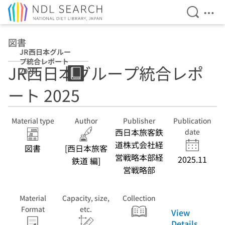
Open Se
Ope
Jump to main content
図書
JR西日本グルー
プ統合レポート
JR西日本グループ統合レポ
2025
ート 2025
Material type
Author
Publisher
Publication
西日本旅客鉄
date
道株式会社経
図書
[西日本旅客
営戦略本部経
2025.11
鉄道 編]
営戦略部
Material
Capacity, size,
Collection
Format
etc.
View
Details