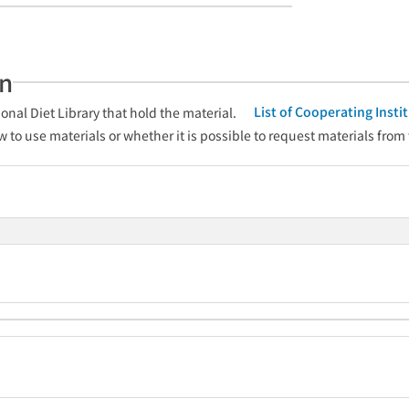
an
List of Cooperating Inst
onal Diet Library that hold the material.
w to use materials or whether it is possible to request materials from