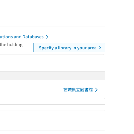
itutions and Databases
 the holding
Specify a library in your area
茨城県立図書館