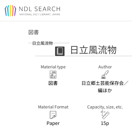
Jump to main content
図書
日立風流物
日立風流物
Material type
Author
図書
日立郷土芸能保存会／
編ほか
Material Format
Capacity, size, etc.
Paper
15p