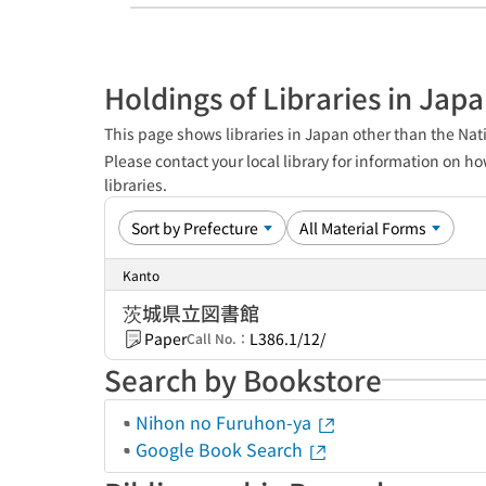
Holdings of Libraries in Jap
This page shows libraries in Japan other than the Nati
Please contact your local library for information on ho
libraries.
Kanto
茨城県立図書館
Paper
L386.1/12/
Call No.：
Search by Bookstore
Nihon no Furuhon-ya
Google Book Search