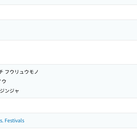
チ フウリュウモノ
ノウ
 ジンジャ
. Festivals