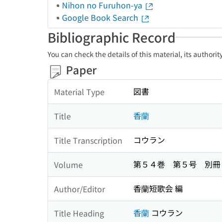
Nihon no Furuhon-ya
Google Book Search
Bibliographic Record
You can check the details of this material, its authori
Paper
図書
Material Type
香蘭
Title
コウラン
Title Transcription
第５４巻 第５号 別冊
Volume
香蘭短歌会 編
Author/Editor
香蘭
コウラン
Title Heading