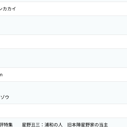
タンカカイ
ｍ
ゾウ
批評特集 星野丑三：浦和の人 旧本陣星野家の当主