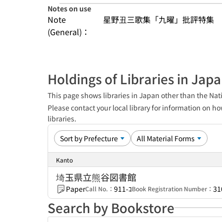
Notes on use
Note
星野丑三歌集「九曜」批評特集　
(General)：
Holdings of Libraries in Jap
This page shows libraries in Japan other than the Nati
Please contact your local library for information on ho
libraries.
Kanto
埼玉県立熊谷図書館
Paper
911-ｺ
31
Call No.：
Book Registration Number：
Search by Bookstore