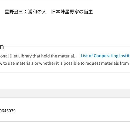
　星野丑三：浦和の人　旧本陣星野家の当主
an
List of Cooperating Inst
onal Diet Library that hold the material.
w to use materials or whether it is possible to request materials from
0646039