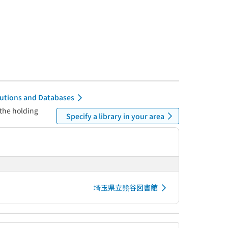
itutions and Databases
 the holding
Specify a library in your area
埼玉県立熊谷図書館