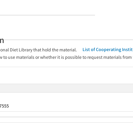
an
List of Cooperating Inst
onal Diet Library that hold the material.
w to use materials or whether it is possible to request materials from
7555