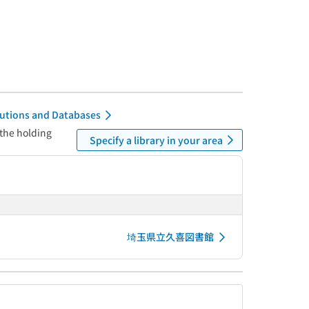
itutions and Databases
 the holding
Specify a library in your area
埼玉県立久喜図書館