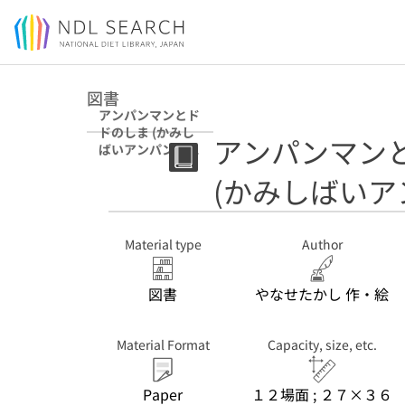
Jump to main content
図書
アンパンマンとド
ドのしま (かみし
アンパンマン
ばいアンパンマン
; 第５集)
(かみしばいアン
Material type
Author
図書
やなせたかし 作・絵
Material Format
Capacity, size, etc.
Paper
１２場面 ; ２７×３６