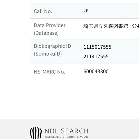
-ｱ
Call No.
Data Provider
埼玉県立久喜図書館 : 
(Database)
Bibliographic ID
1115017555
(SomokuID)
211417555
600043300
NS-MARC No.