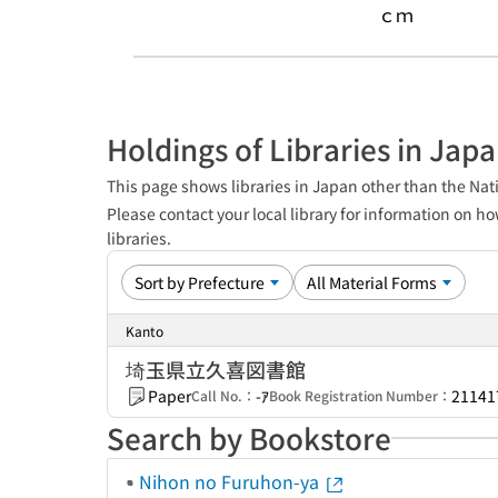
ｃｍ
Holdings of Libraries in Jap
This page shows libraries in Japan other than the Nati
Please contact your local library for information on ho
libraries.
Kanto
埼玉県立久喜図書館
Paper
-ｱ
21141
Call No.：
Book Registration Number：
Search by Bookstore
Nihon no Furuhon-ya