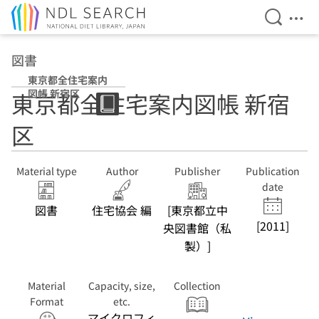
Open Se
Ope
Jump to main content
図書
東京都全住宅案内
図帳 新宿区
東京都全住宅案内図帳 新宿
区
Material type
Author
Publisher
Publication
date
図書
住宅協会 編
[東京都立中
[2011]
央図書館（私
製）]
Material
Capacity, size,
Collection
Format
etc.
マイクロフィ