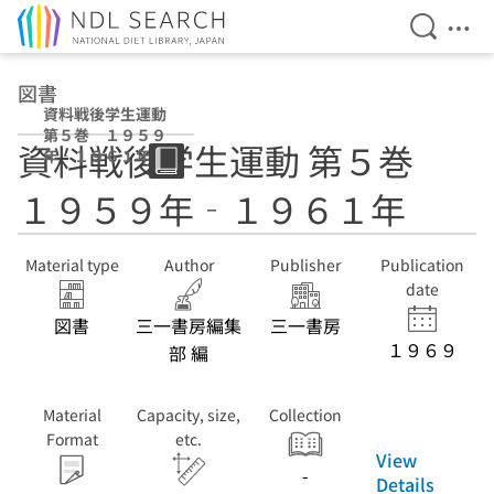
Open Se
Ope
Jump to main content
図書
資料戦後学生運動
第５巻 １９５９
資料戦後学生運動 第５巻
年‐１９６１年
１９５９年‐１９６１年
Material type
Author
Publisher
Publication
date
図書
三一書房編集
三一書房
１９６９
部 編
Material
Capacity, size,
Collection
Format
etc.
View
-
Details