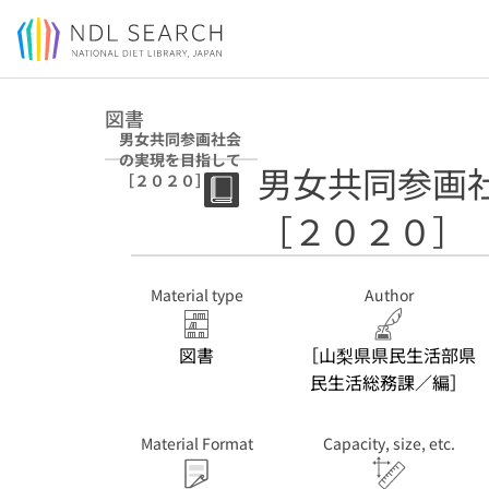
Jump to main content
図書
男女共同参画社会
の実現を目指して
男女共同参画
［２０２０］
［２０２０］
Material type
Author
図書
［山梨県県民生活部県
民生活総務課／編］
Material Format
Capacity, size, etc.