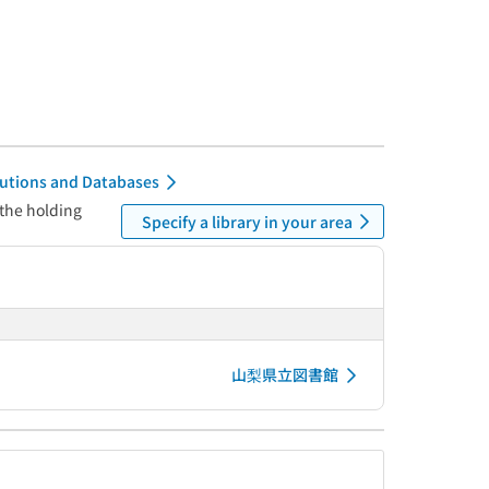
itutions and Databases
 the holding
Specify a library in your area
山梨県立図書館