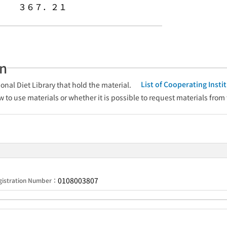
３６７．２１
an
List of Cooperating Inst
onal Diet Library that hold the material.
w to use materials or whether it is possible to request materials from
0108003807
gistration Number：