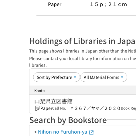
Paper
１５ｐ ; ２１ｃｍ
Holdings of Libraries in Jap
This page shows libraries in Japan other than the Nati
Please contact your local library for information on ho
libraries.
Kanto
山梨県立図書館
Paper
Ｙ３６７／ヤマ／２０２０
Call No.：
Book Re
Search by Bookstore
Nihon no Furuhon-ya