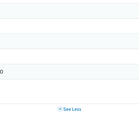
０
See Less