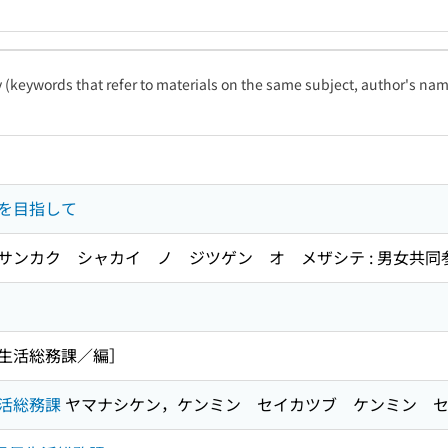
ty (keywords that refer to materials on the same subject, author's name
を目指して
サンカク シャカイ ノ ジツゲン オ メザシテ : 男女共
生活総務課／編］
活総務課
ヤマナシケン，ケンミン セイカツブ ケンミン セ