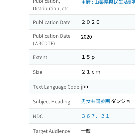
Publication,
甲府 : 山梨県県民生活
Distribution, etc.
２０２０
Publication Date
Publication Date
2020
(W3CDTF)
１５ｐ
Extent
２１ｃｍ
Size
jpn
Text Language Code
男女共同参画
ダンジョ 
Subject Heading
３６７．２１
NDC
一般
Target Audience