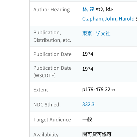
林, 達
ﾊﾔｼ, ﾄｵﾙ
Author Heading
Clapham,John, Harold
ｸ
Publication,
東京 : 学文社
Distribution, etc.
1974
Publication Date
Publication Date
1974
(W3CDTF)
p179-479 22㎝
Extent
332.3
NDC 8th ed.
一般
Target Audience
閲可貸可協可
Availability