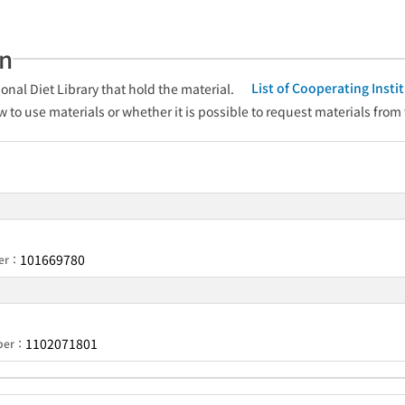
an
List of Cooperating Inst
onal Diet Library that hold the material.
w to use materials or whether it is possible to request materials from
101669780
ber：
1102071801
mber：