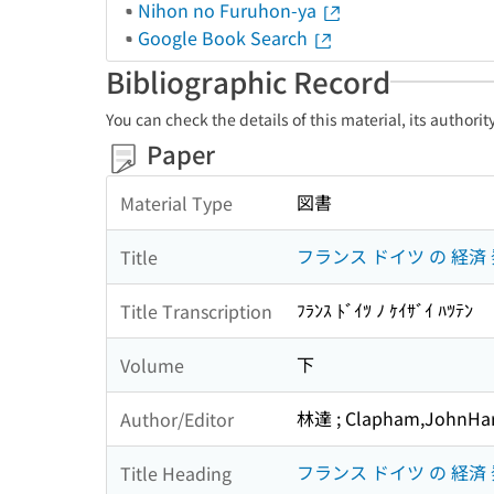
Nihon no Furuhon-ya
Google Book Search
Bibliographic Record
You can check the details of this material, its authori
Paper
図書
Material Type
フランス ドイツ の 経済
Title
ﾌﾗﾝｽ ﾄﾞｲﾂ ﾉ ｹｲｻﾞｲ ﾊﾂﾃﾝ
Title Transcription
下
Volume
林達 ; Clapham,JohnHa
Author/Editor
フランス ドイツ の 経済
Title Heading