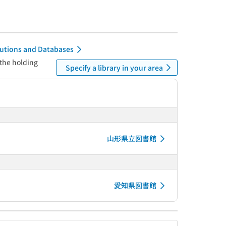
itutions and Databases
 the holding
Specify a library in your area
山形県立図書館
愛知県図書館