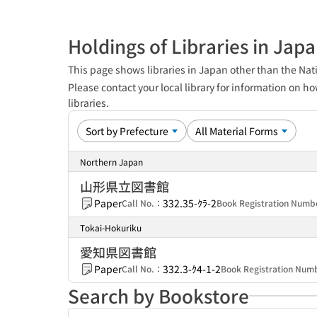
Holdings of Libraries in Jap
This page shows libraries in Japan other than the Nati
Please contact your local library for information on ho
libraries.
Northern Japan
山形県立図書館
Paper
332.35-ｸﾗ-2
Call No.：
Book Registration Num
Tokai-Hokuriku
愛知県図書館
Paper
332.3-ｸ4-1-2
Call No.：
Book Registration Nu
Search by Bookstore