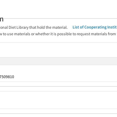
an
List of Cooperating Inst
onal Diet Library that hold the material.
w to use materials or whether it is possible to request materials from
7509810