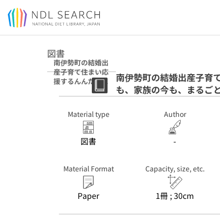
Jump to main content
図書
南伊勢町の結婚出
産子育て住まい応
南伊勢町の結婚出産子育て
援するんんだみ～
も、家族の今も、まるご
: ふたりの未来
も、家族の今も、
まるごと支えるま
Material type
Author
ち。
図書
-
Material Format
Capacity, size, etc.
Paper
1冊 ; 30cm