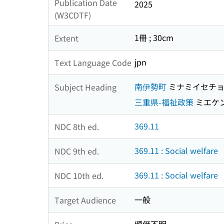
Publication Date
2025
(W3CDTF)
1冊 ; 30cm
Extent
jpn
Text Language Code
南伊勢町
ミナミイセチ
Subject Heading
三重県-福祉政策
ミエケン
369.11
NDC 8th ed.
369.11 : Social welfare
NDC 9th ed.
369.11 : Social welfare
NDC 10th ed.
一般
Target Audience