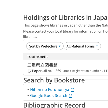
Holdings of Libraries in Jap
This page shows libraries in Japan other than the Nati
Please contact your local library for information on ho
libraries.
Tokai-Hokuriku
三重県立図書館
Paper
369-ﾐ
11
Call No.：
Book Registration Number：
Search by Bookstore
Nihon no Furuhon-ya
Google Book Search
Bibliographic Record