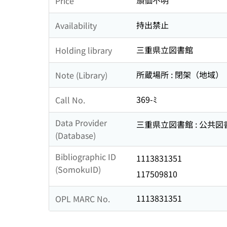
頒価不明
Price
持出禁止
Availability
三重県立図書館
Holding library
所蔵場所 : 閉架（地域）
Note (Library)
369-ﾐ
Call No.
Data Provider
三重県立図書館 : 公共
(Database)
Bibliographic ID
1113831351
(SomokuID)
117509810
1113831351
OPL MARC No.