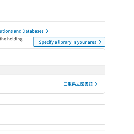
itutions and Databases
 the holding
Specify a library in your area
三重県立図書館