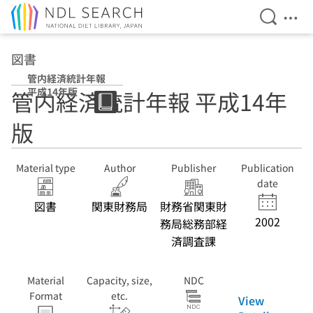
Open Se
Ope
Jump to main content
図書
管内経済統計年報
平成14年版
管内経済統計年報 平成14年
版
Material type
Author
Publisher
Publication
date
図書
関東財務局
財務省関東財
2002
務局総務部経
済調査課
Material
Capacity, size,
NDC
Format
etc.
View