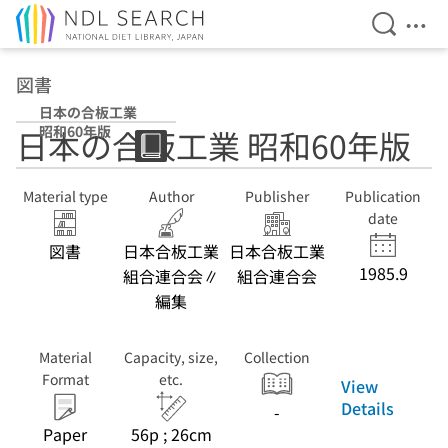
Open Se
Ope
Jump to main content
図書
日本の合板工業
昭和60年版
日本の合板工業 昭和60年版
Material type
Author
Publisher
Publication
date
図書
日本合板工業
日本合板工業
1985.9
組合連合会∥
組合連合会
編集
Material
Capacity, size,
Collection
Format
etc.
View
Details
-
Paper
56p ; 26cm