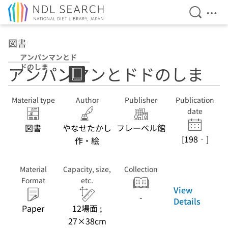
Open Se
Ope
Jump to main content
図書
アンパンマンとド
ドのしま
アンパンマンとドドのしま
Material type
Author
Publisher
Publication
date
図書
やなせたかし
フレーベル館
[198‐]
作・絵
Material
Capacity, size,
Collection
Format
etc.
View
-
Details
Paper
12場面 ;
27×38cm