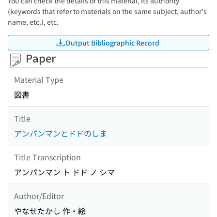
You can check the details of this material, its authority
(keywords that refer to materials on the same subject, author's
name, etc.), etc.
Output Bibliographic Record
Paper
Material Type
図書
Title
アンパンマンとドドのしま
Title Transcription
アンパンマン ト ドド ノ シマ
Author/Editor
やなせたかし 作・絵