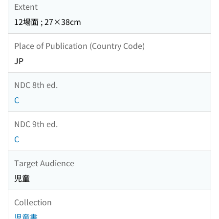
Extent
12場面 ; 27×38cm
Place of Publication (Country Code)
JP
NDC 8th ed.
C
NDC 9th ed.
C
Target Audience
児童
Collection
児童書