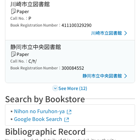
川崎市立図書館
Paper
P
Call No.：
411100329290
Book Registration Number：
川崎市立図書館
静岡市立中央図書館
Paper
C/ﾔ/
Call No.：
300084552
Book Registration Number：
静岡市立中央図書館
See More (12)
Search by Bookstore
Nihon no Furuhon-ya
Google Book Search
Bibliographic Record