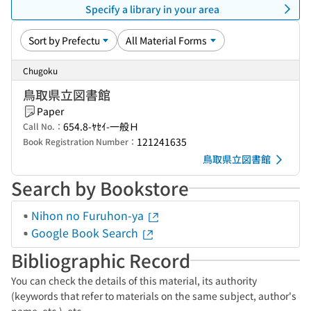
Specify a library in your area
Chugoku
鳥取県立図書館
Paper
654.8-ﾔｾｲ-一般Ｈ
Call No.：
121241635
Book Registration Number：
鳥取県立図書館
Search by Bookstore
Nihon no Furuhon-ya
Google Book Search
Bibliographic Record
You can check the details of this material, its authority
(keywords that refer to materials on the same subject, author's