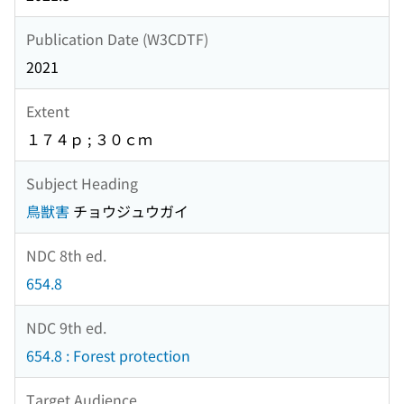
Publication Date (W3CDTF)
2021
Extent
１７４ｐ ; ３０ｃｍ
Subject Heading
鳥獣害
チョウジュウガイ
NDC 8th ed.
654.8
NDC 9th ed.
654.8 : Forest protection
Target Audience