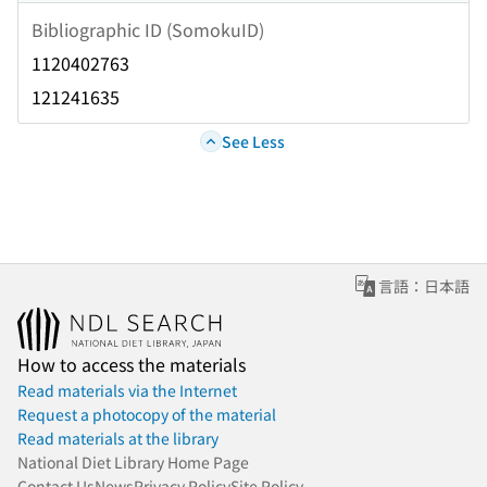
Bibliographic ID (SomokuID)
1120402763
121241635
See Less
言語：日本語
How to access the materials
Read materials via the Internet
Request a photocopy of the material
Read materials at the library
National Diet Library Home Page
Contact Us
News
Privacy Policy
Site Policy