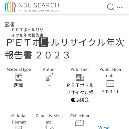
Open Se
Ope
Jump to main content
図書
ＰＥＴボトルリサ
イクル年次報告書
ＰＥＴボトルリサイクル年次
２０２３
報告書 ２０２３
Material type
Author
Publisher
Publication
date
図書
-
ＰＥＴボトル
2023.11
リサイクル推
進協議会
Material
Capacity, size,
Collection
Format
etc.
View