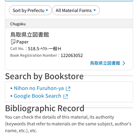
Chugoku
鳥取県立図書館
Paper
518.5-ﾍﾂﾄ-一般Ｈ
Call No.：
122063052
Book Registration Number：
鳥取県立図書館
Search by Bookstore
Nihon no Furuhon-ya
Google Book Search
Bibliographic Record
You can check the details of this material, its authority
(keywords that refer to materials on the same subject, author's
name, etc.), etc.