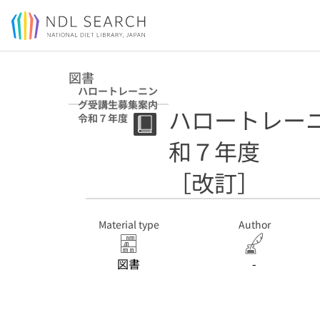
Jump to main content
図書
ハロートレーニン
グ受講生募集案内
ハロートレー
令和７年度 ［改
訂］
和７年度
［改訂］
Material type
Author
図書
-