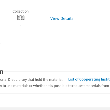
Collection
View Details
-
．
an
List of Cooperating Inst
onal Diet Library that hold the material.
w to use materials or whether it is possible to request materials from