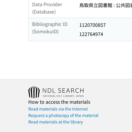
Data Provider
鳥取県立図書館 : 公共
(Database)
Bibliographic ID
1120700857
(SomokuID)
122764974
How to access the materials
Read materials via the Internet
Request a photocopy of the material
Read materials at the library