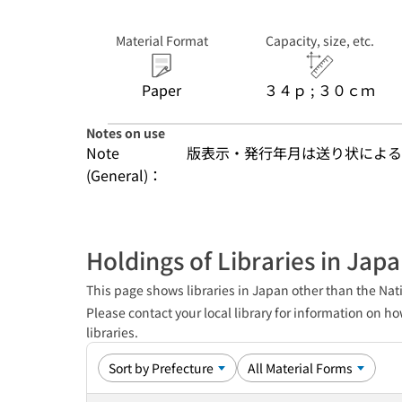
Material Format
Capacity, size, etc.
Paper
３４ｐ ; ３０ｃｍ
Notes on use
Note
版表示・発行年月は送り状による
(General)：
Holdings of Libraries in Jap
This page shows libraries in Japan other than the Nati
Please contact your local library for information on ho
libraries.