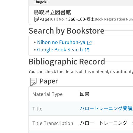
Chugoku
鳥取県立図書館
Paper
366 -160-郷土
Call No.：
Book Registration N
Search by Bookstore
Nihon no Furuhon-ya
Google Book Search
Bibliographic Record
You can check the details of this material, its authori
Paper
図書
Material Type
ハロートレーニング受講
Title
ハロー トレーニング 
Title Transcription