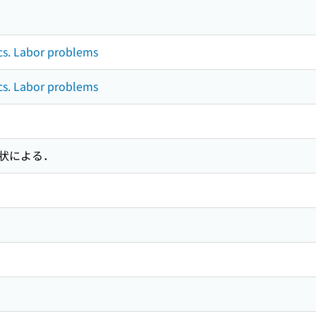
cs. Labor problems
cs. Labor problems
状による．