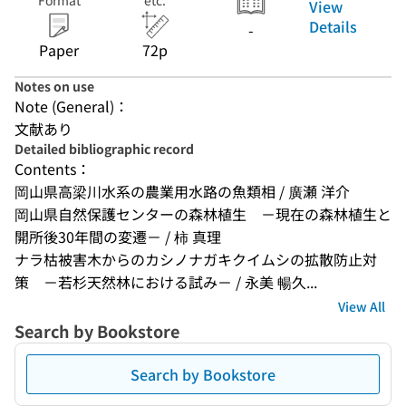
Format
etc.
View
Details
-
Paper
72p
Notes on use
Note (General)：
文献あり
Detailed bibliographic record
Contents：
岡山県高梁川水系の農業用水路の魚類相 / 廣瀬 洋介
岡山県自然保護センターの森林植生　－現在の森林植生と
開所後30年間の変遷－ / 柿 真理
ナラ枯被害木からのカシノナガキクイムシの拡散防止対
策　－若杉天然林における試み－ / 永美 暢久...
View All
Search by Bookstore
Search by Bookstore