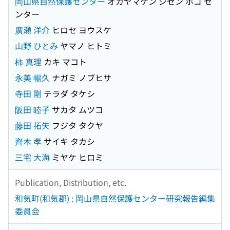
岡山県自然保護センター
オカヤマケン シゼン ホゴ セ
ンター
廣瀬 洋介
ヒロセ ヨウスケ
山野 ひとみ
ヤマノ ヒトミ
柿 真理
カキ マコト
永美 暢久
ナガミ ノブヒサ
寺田 剛
テラダ タケシ
阪田 睦子
サカタ ムツコ
藤田 拓矢
フジタ タクヤ
齊木 孝
サイキ タカシ
三宅 大海
ミヤケ ヒロミ
Publication, Distribution, etc.
和気町(和気郡) : 岡山県自然保護センター研究報告編集
委員会