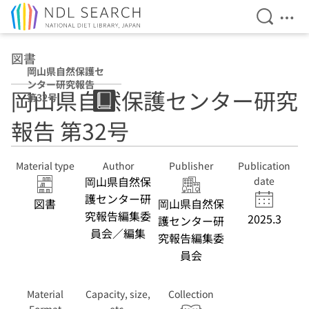
Open Se
Ope
Jump to main content
図書
岡山県自然保護セ
ンター研究報告
岡山県自然保護センター研究
第32号
報告 第32号
Material type
Author
Publisher
Publication
岡山県自然保
date
護センター研
図書
岡山県自然保
究報告編集委
2025.3
護センター研
員会／編集
究報告編集委
員会
Material
Capacity, size,
Collection