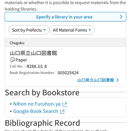
materials or whether it is possible to request materials from the
holding libraries.
Specify a library in your area
Chugoku
山口県立山口図書館
Paper
R288.3/L 8
Call No.：
005025424
Book Registration Number：
山口県立山口図書館
Search by Bookstore
Nihon no Furuhon-ya
Google Book Search
Bibliographic Record