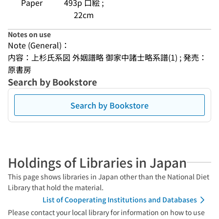
Paper
493p 口絵 ;
22cm
Notes on use
Note (General)：
内容：上杉氏系図 外姻譜略 御家中諸士略系譜(1) ; 発売：
原書房
Search by Bookstore
Search by Bookstore
Holdings of Libraries in Japan
This page shows libraries in Japan other than the National Diet
Library that hold the material.
List of Cooperating Institutions and Databases
Please contact your local library for information on how to use