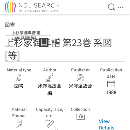
Open Se
Ope
Jump to main content
図書
上杉家御年譜 第
23巻 系図[等]
上杉家御年譜 第23巻 系図
[等]
Material type
Author
Publisher
Publication
date
図書
米澤温故会
米澤温故会
1988
編
Material
Capacity, size,
Collection
Format
etc.
View
-
Details