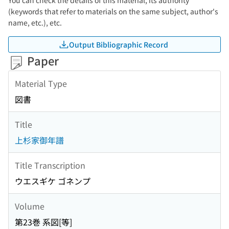
You can check the details of this material, its authority
(keywords that refer to materials on the same subject, author's
name, etc.), etc.
Output Bibliographic Record
Paper
Material Type
図書
Title
上杉家御年譜
Title Transcription
ウエスギケ ゴネンプ
Volume
第23巻 系図[等]