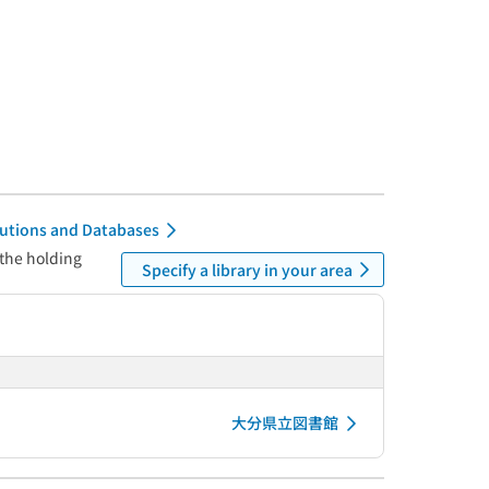
itutions and Databases
 the holding
Specify a library in your area
大分県立図書館