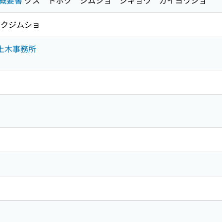
概要書
クス ドボク ジムショ ジギョウ ガイヨウショ
クジムショ
珠土木事務所