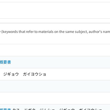
ty (keywords that refer to materials on the same subject, author's name
概要書
 ジギョウ ガイヨウショ