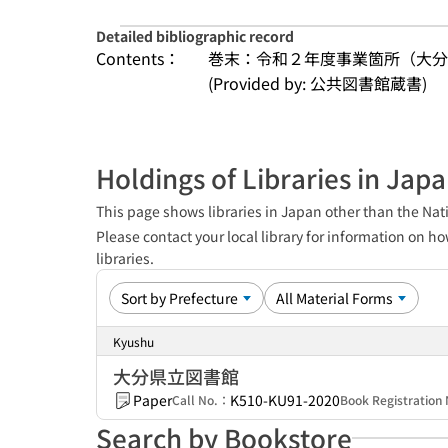
Detailed bibliographic record
Contents：
巻末：令和２年度事業箇所（大分
(Provided by: 公共図書館蔵書)
Holdings of Libraries in Jap
This page shows libraries in Japan other than the Nati
Please contact your local library for information on ho
libraries.
Kyushu
大分県立図書館
Paper
K510-KU91-2020
Call No.：
Book Registratio
Search by Bookstore