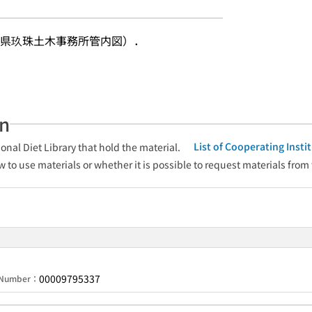
県玖珠土木事務所管内図）．
an
List of Cooperating Inst
onal Diet Library that hold the material.
w to use materials or whether it is possible to request materials from
00009795337
n Number：