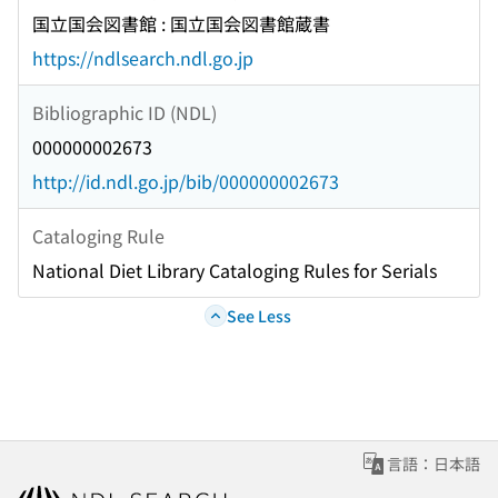
国立国会図書館 : 国立国会図書館蔵書
https://ndlsearch.ndl.go.jp
Bibliographic ID (NDL)
000000002673
http://id.ndl.go.jp/bib/000000002673
Cataloging Rule
National Diet Library Cataloging Rules for Serials
See Less
言語：日本語