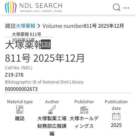
Open Se
Ope
Jump to main content
雑誌
Volume number
大塚薬報
811号 2025年12月
大塚薬報 811号
2025年12月
大塚薬報
811号 2025年12月
Call No. (NDL)
Z19-278
Bibliographic ID of National Diet Library
000000002673
Material type
Author
Publisher
Publication
date
雑誌
大塚製薬工場
大塚ホールデ
2025
総務部広報課
ィングス
編