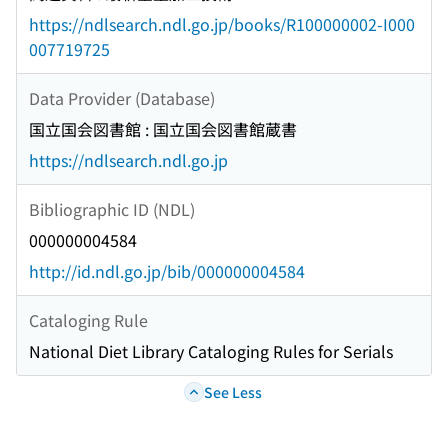
https://ndlsearch.ndl.go.jp/books/R100000002-I000
007719725
Data Provider (Database)
国立国会図書館 : 国立国会図書館蔵書
https://ndlsearch.ndl.go.jp
Bibliographic ID (NDL)
000000004584
http://id.ndl.go.jp/bib/000000004584
Cataloging Rule
National Diet Library Cataloging Rules for Serials
See Less