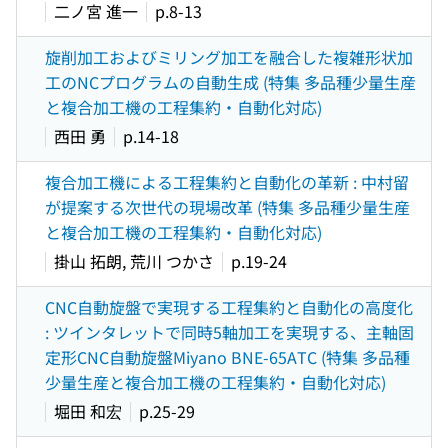
二ノ宮 進一
p.8-13
旋削加工およびミリング加工を融合した複雑形状加
工のNCプログラムの自動生成 (特集 多品種少量生産
と複合加工機の工程集約・自動化対応)
西田 勇
p.14-18
複合加工機による工程集約と自動化の革新 : 中村留
が提案する次世代の現場改革 (特集 多品種少量生産
と複合加工機の工程集約・自動化対応)
掛山 拓朗, 荒川 つかさ
p.19-24
CNC自動旋盤で実現する工程集約と自動化の高度化
: ツインタレットで同時5軸加工を実現する、主軸固
定形CNC自動旋盤Miyano BNE-65ATC (特集 多品種
少量生産と複合加工機の工程集約・自動化対応)
堀田 和宏
p.25-29