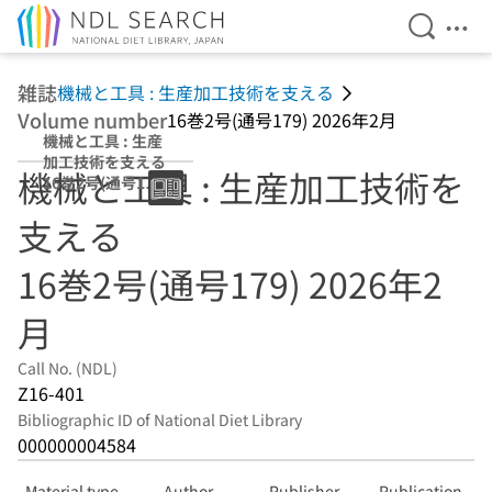
Open Se
Ope
Jump to main content
雑誌
機械と工具 : 生産加工技術を支える
Volume number
16巻2号(通号179) 2026年2月
機械と工具 : 生産
加工技術を支える
機械と工具 : 生産加工技術を
16巻2号(通号179)
2026年2月
支える
16巻2号(通号179) 2026年2
月
Call No. (NDL)
Z16-401
Bibliographic ID of National Diet Library
000000004584
Material type
Author
Publisher
Publication