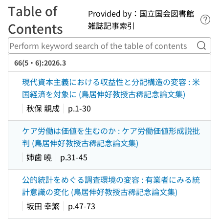
Table of
Provided by：国立国会図書館
Lin
Contents
雑誌記事索引
Perf
66(5・6):2026.3
現代資本主義における収益性と分配構造の変容 : 米
国経済を対象に (鳥居伸好教授古稀記念論文集)
秋保 親成
p.1-30
ケア労働は価値を生むのか : ケア労働価値形成説批
判 (鳥居伸好教授古稀記念論文集)
姉歯 曉
p.31-45
公的統計をめぐる調査環境の変容 : 有業者にみる統
計意識の変化 (鳥居伸好教授古稀記念論文集)
坂田 幸繁
p.47-73