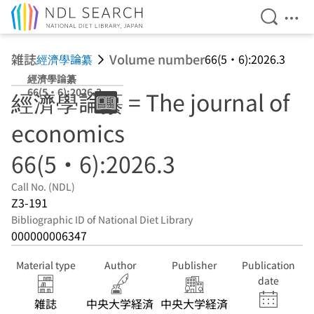
Open Se
Ope
Jump to main content
雑誌
Volume number
經濟學論纂
66(5・6):2026.3
經濟學論纂
66(5・6):2026.3
經濟學論纂 = The journal of
economics
66(5・6):2026.3
Call No. (NDL)
Z3-191
Bibliographic ID of National Diet Library
000000006347
Material type
Author
Publisher
Publication
date
雑誌
中央大学経済
中央大学経済