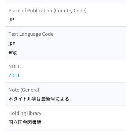
Place of Publication (Country Code)
JP
Text Language Code
jpn
eng
NDLC
ZD11
Note (General)
本タイトル等は最新号による
Holding library
国立国会図書館