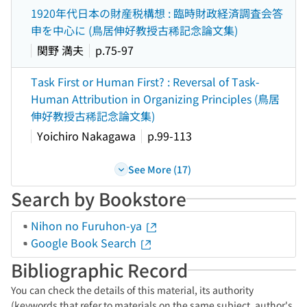
1920年代日本の財産税構想 : 臨時財政経済調査会答
申を中心に (鳥居伸好教授古稀記念論文集)
関野 満夫
p.75-97
Task First or Human First? : Reversal of Task-
Human Attribution in Organizing Principles (鳥居
伸好教授古稀記念論文集)
Yoichiro Nakagawa
p.99-113
See More (17)
Search by Bookstore
Nihon no Furuhon-ya
Google Book Search
Bibliographic Record
You can check the details of this material, its authority
(keywords that refer to materials on the same subject, author's