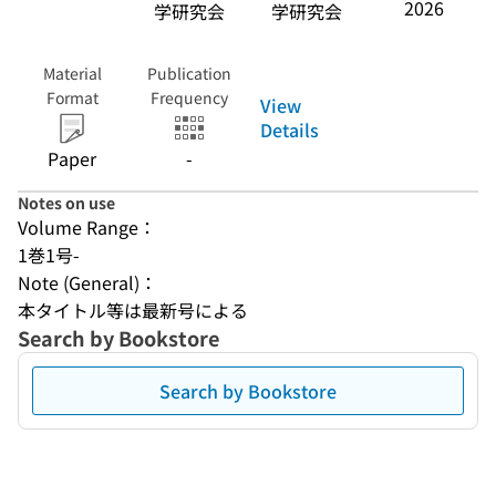
2026
学研究会
学研究会
Material
Publication
Format
Frequency
View
Details
Paper
-
Notes on use
Volume Range：
1巻1号-
Note (General)：
本タイトル等は最新号による
Search by Bookstore
Search by Bookstore