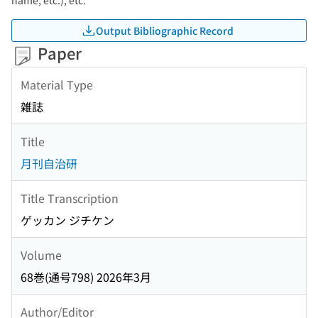
name, etc.), etc.
Output Bibliographic Record
Paper
Material Type
雑誌
Title
月刊自治研
Title Transcription
ゲッカン ジチケン
Volume
68巻(通号798) 2026年3月
Author/Editor