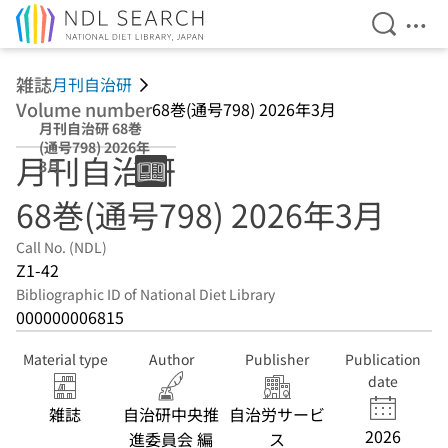
Open Se
Ope
Jump to main content
雑誌
月刊自治研
Volume number
68巻(通号798) 2026年3月
月刊自治研 68巻
(通号798) 2026年
月刊自治研
3月
68巻(通号798) 2026年3月
Call No. (NDL)
Z1-42
Bibliographic ID of National Diet Library
000000006815
Material type
Author
Publisher
Publication
date
雑誌
自治研中央推
自治労サービ
2026
進委員会 編
ス