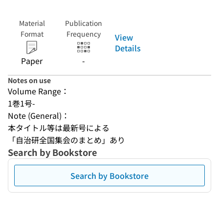
Material
Publication
Format
Frequency
View
Details
Paper
-
Notes on use
Volume Range：
1巻1号-
Note (General)：
本タイトル等は最新号による
「自治研全国集会のまとめ」あり
Search by Bookstore
Search by Bookstore