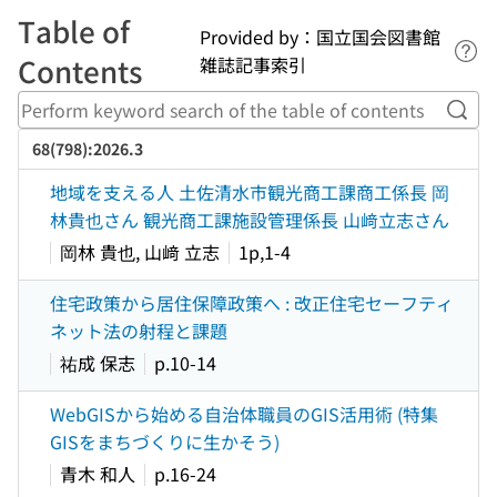
Table of
Provided by：国立国会図書館
Lin
Contents
雑誌記事索引
Perf
68(798):2026.3
地域を支える人 土佐清水市観光商工課商工係長 岡
林貴也さん 観光商工課施設管理係長 山﨑立志さん
岡林 貴也, 山﨑 立志
1p,1-4
住宅政策から居住保障政策へ : 改正住宅セーフティ
ネット法の射程と課題
祐成 保志
p.10-14
WebGISから始める自治体職員のGIS活用術 (特集
GISをまちづくりに生かそう)
青木 和人
p.16-24