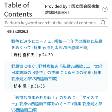
Table of
Provided by：国立国会図書館
Lin
Contents
雑誌記事索引
Perf
69(3):2026.3
戦争と遊歩とニーチェ : 昭和一〇年代の西脇と萩原
をめぐって (特集 萩原朔太郎VS西脇順三郎)
野村 喜和夫
p.24-30
野原篇に捧ぐ : 野村喜和夫『萩原VS西脇 : 二十世紀
日本語詩の可能性』の主題による三つの変奏 (特集
萩原朔太郎VS西脇順三郎)
杉本 徹
p.31-35
「悲惨な血まみれた戦士」のために : 「マイスタ
ー」萩原vs西脇順三郎をめぐって (特集 萩原朔太郎
VS西脇順三郎)