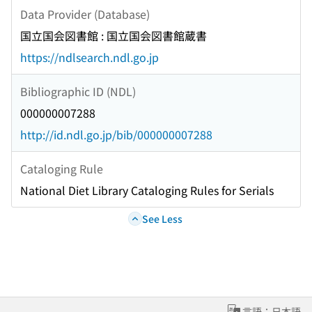
Data Provider (Database)
国立国会図書館 : 国立国会図書館蔵書
https://ndlsearch.ndl.go.jp
Bibliographic ID (NDL)
000000007288
http://id.ndl.go.jp/bib/000000007288
Cataloging Rule
National Diet Library Cataloging Rules for Serials
See Less
言語：日本語