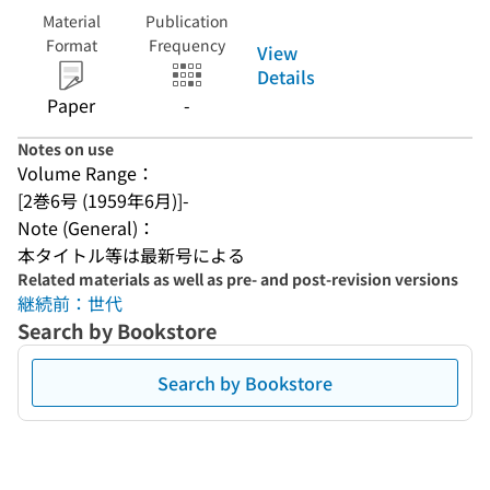
Material
Publication
Format
Frequency
View
Details
Paper
-
Notes on use
Volume Range：
[2巻6号 (1959年6月)]-
Note (General)：
本タイトル等は最新号による
Related materials as well as pre- and post-revision versions
継続前：世代
Search by Bookstore
Search by Bookstore