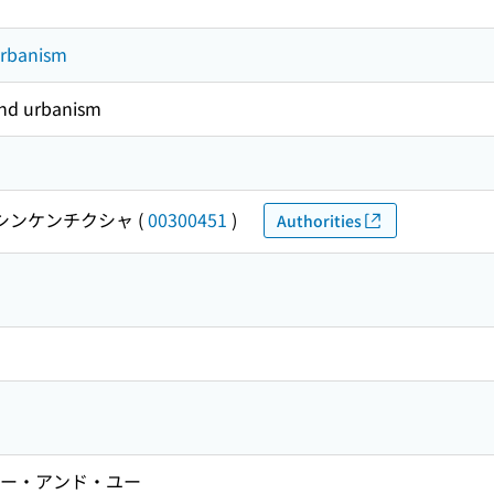
urbanism
 and urbanism
シンケンチクシャ
(
00300451
)
Authorities
 エー・アンド・ユー