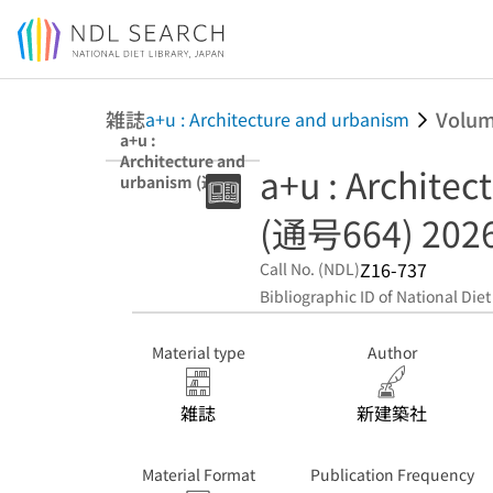
Jump to main content
雑誌
Volu
a+u : Architecture and urbanism
a+u :
Architecture and
a+u : Archite
urbanism (通号
664) 2026年1月
(通号664) 20
Z16-737
Call No. (NDL)
Bibliographic ID of National Diet
Material type
Author
雑誌
新建築社
Material Format
Publication Frequency