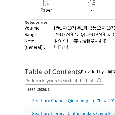
Paper
-
Notes on use
Volume
1巻1号(1971年1月)-3巻12号(197
Range：
0号(1974年4月),41号(1974年5月)
Note
本タイトル等は最新号による
(General)：
別冊とも
Table of Contents
Provided b
Perform
(664):2026.1
Seashore Chapel : Qinhuangdao, China 2014
Seashore Library : Qinhuangdao, China 2014