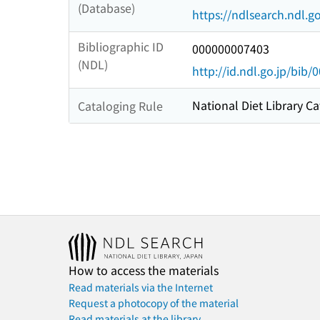
(Database)
https://ndlsearch.ndl.go
Bibliographic ID
000000007403
(NDL)
http://id.ndl.go.jp/bib
National Diet Library Ca
Cataloging Rule
How to access the materials
Read materials via the Internet
Request a photocopy of the material
Read materials at the library