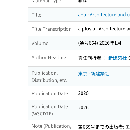
雑誌
Material Type
a+u : Architecture and 
Title
a plus u : Architecture
Title Transcription
(通号664) 2026年1月
Volume
Author Heading
責任刊行者 ：
新建築社
Publication,
東京 : 新建築社
Distribution, etc.
2026
Publication Date
Publication Date
2026
(W3CDTF)
Note (Publication,
第669号までの出版者: