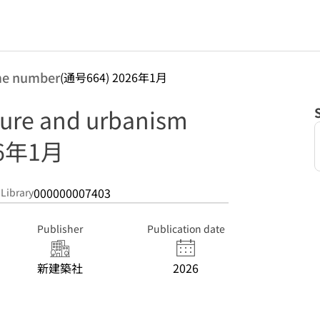
me number
(通号664) 2026年1月
cture and urbanism
26年1月
000000007403
 Library
Publisher
Publication date
新建築社
2026