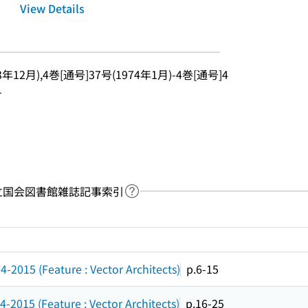
View Details
3年12月),4巻[通号]37号(1974年1月)-4巻[通号]4
-
y：国立国会図書館雑誌記事索引
Link to Help Page
 keyword search of the table of contents
-2015 (Feature : Vector Architects)
p.6-15
-2015 (Feature : Vector Architects)
p.16-25