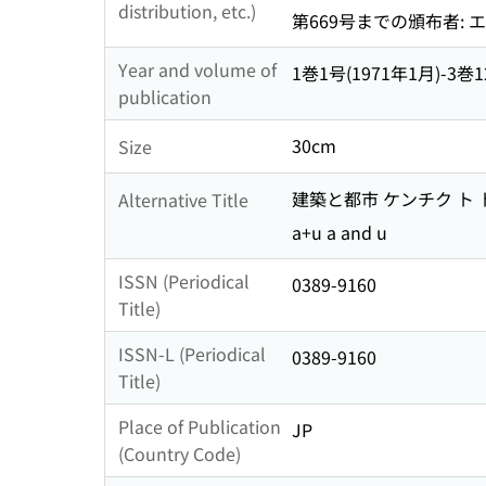
distribution, etc.)
第669号までの頒布者:
Year and volume of
1巻1号(1971年1月)-3巻1
publication
30cm
Size
建築と都市 ケンチク ト 
Alternative Title
a+u a and u
ISSN (Periodical
0389-9160
Title)
ISSN-L (Periodical
0389-9160
Title)
Place of Publication
JP
(Country Code)