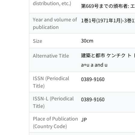
distribution, etc.)
第669号までの頒布者:
Year and volume of
1巻1号(1971年1月)-3巻1
publication
30cm
Size
建築と都市 ケンチク ト 
Alternative Title
a+u a and u
ISSN (Periodical
0389-9160
Title)
ISSN-L (Periodical
0389-9160
Title)
Place of Publication
JP
(Country Code)