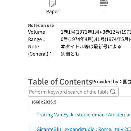
Paper
-
Notes on use
Volume
1巻1号(1971年1月)-3巻12号(197
Range：
0号(1974年4月),41号(1974年5月)
Note
本タイトル等は最新号による
(General)：
別冊とも
Table of Contents
Provided b
Perform
(668):2026.5
Tracing Van Eyck : studio dmau : Amsterdam
GiganteBlu : expandstudio : Rome, Italy 202