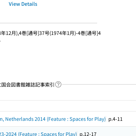
View Details
3年12月),4巻[通号]37号(1974年1月)-4巻[通号]4
-
y：国立国会図書館雑誌記事索引
Link to Help Page
 keyword search of the table of contents
, Netherlands 2014 (Feature : Spaces for Play)
p.4-11
3-2024 (Feature : Spaces for Play)
p.12-17