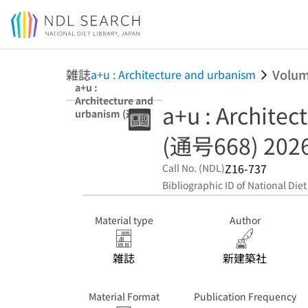
Jump to main content
雑誌
Volu
a+u : Architecture and urbanism
a+u :
Architecture and
a+u : Archite
urbanism (通号
668) 2026年5月
(通号668) 20
Z16-737
Call No. (NDL)
Bibliographic ID of National Diet
Material type
Author
雑誌
新建築社
Material Format
Publication Frequency