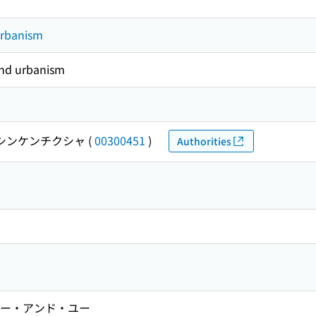
urbanism
 and urbanism
シンケンチクシャ
(
00300451
)
Authorities
 エー・アンド・ユー