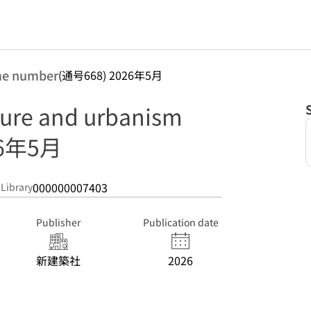
me number
(通号668) 2026年5月
cture and urbanism
26年5月
000000007403
 Library
Publisher
Publication date
新建築社
2026