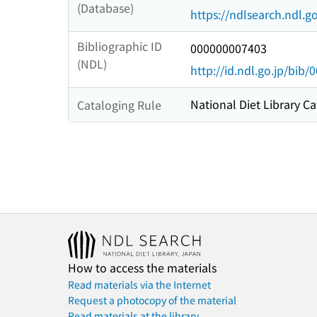
(Database)
https://ndlsearch.ndl.go
Bibliographic ID
000000007403
(NDL)
http://id.ndl.go.jp/bib
National Diet Library Ca
Cataloging Rule
How to access the materials
Read materials via the Internet
Request a photocopy of the material
Read materials at the library