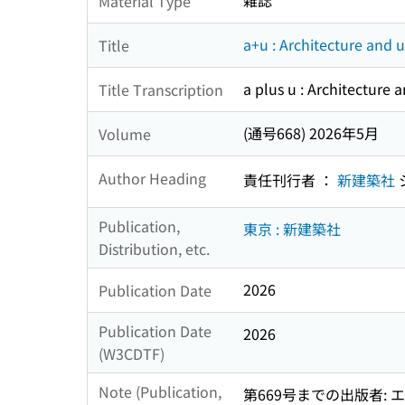
雑誌
Material Type
a+u : Architecture and 
Title
a plus u : Architecture
Title Transcription
(通号668) 2026年5月
Volume
Author Heading
責任刊行者 ：
新建築社
Publication,
東京 : 新建築社
Distribution, etc.
2026
Publication Date
Publication Date
2026
(W3CDTF)
Note (Publication,
第669号までの出版者: