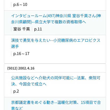
p.6～10
インタビュールーム(497)神奈川県 室谷千英さん(神
奈川県顧問)--県立大学で複数の資格取得へ
室谷 千英
p.11
演技で勇気を与えたい--小児糖尿病のエアロビクス
選手
p.16～17
(5012) 2002.4.16
公共施設などへ介助犬の同伴可能に--法案、衆院可
決、今国会で成立へ
p.2
京都議定書をめぐる動き--温暖化対策、15項目で合
意など