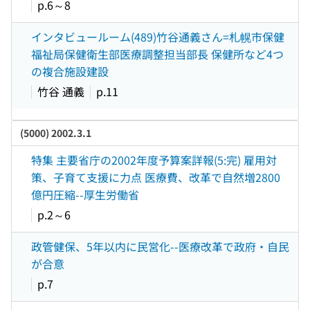
p.6～8
インタビュールーム(489)竹谷通義さん=札幌市保健
福祉局保健衛生部医療調整担当部長 保健所など4つ
の複合施設建設
竹谷 通義
p.11
(5000) 2002.3.1
特集 主要省庁の2002年度予算案詳報(5:完) 雇用対
策、子育て支援に力点 医療費、改革で自然増2800
億円圧縮--厚生労働省
p.2～6
政管健保、5年以内に民営化--医療改革で政府・自民
が合意
p.7