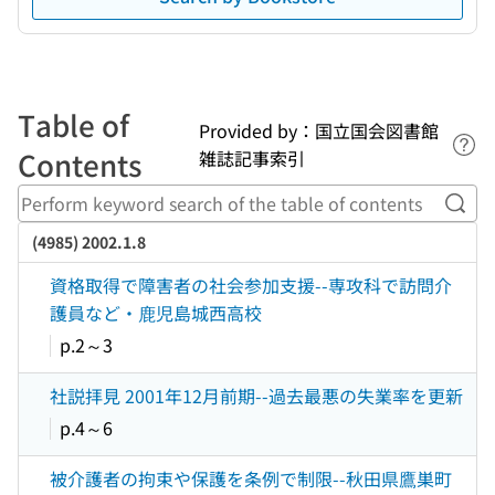
Table of
Provided by：国立国会図書館
Lin
Contents
雑誌記事索引
Perf
(4985) 2002.1.8
資格取得で障害者の社会参加支援--専攻科で訪問介
護員など・鹿児島城西高校
p.2～3
社説拝見 2001年12月前期--過去最悪の失業率を更新
p.4～6
被介護者の拘束や保護を条例で制限--秋田県鷹巣町