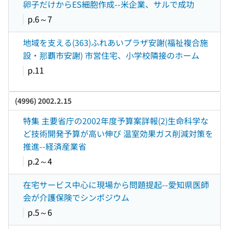
卵子だけからES細胞作成--米企業、サルで成功
p.6～7
地域を支える(363)ふれあいプラザ安謝(福祉複合施
設・那覇市安謝) 市営住宅、小学校隣接のホーム
p.11
(4996) 2002.2.15
特集 主要省庁の2002年度予算案詳報(2)生命科学な
ど技術開発予算が高い伸び 温室効果ガス削減対策を
推進--経済産業省
p.2～4
在宅サービス中心に現場から問題提起--愛知県医師
会が介護保険でシンポジウム
p.5～6