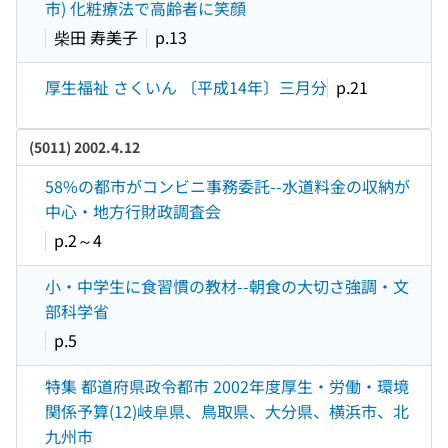
市) 化粧療法で高齢者に笑顔
柴田 寿美子
p.13
厚生福祉 さくいん 〔平成14年〕三月分
p.21
(5011) 2002.4.12
58%の都市がコンビニ事務委託--水道料金の収納が
中心・地方行財政調査会
p.2～4
小・中学生に食習慣の教材--朝食の大切さ強調・文
部科学省
p.5
特集 都道府県政令都市 2002年度厚生・労働・環境
関係予算(12)岐阜県、鳥取県、大分県、横浜市、北
九州市