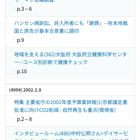
p.3～6
ハンセン病訴訟、非入所者にも「謝罪」--熊本地裁
国と原告が基本合意書に調印
p.9
地域を支える(362)大阪府 大阪府立健康科学センタ
ー--コース別診断で健康チェック
p.10
(4994) 2002.2.8
特集 主要省庁の2002年度予算案詳報(1)京都議定書
批准に向けCO2削減--自然再生も重点(環境省)
p.2～8
インタビュールーム(486)中村弘明さん=デイサービ