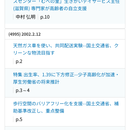
スセンター「むべの里」生きがいデイサービス主任
(滋賀県) 専門家が高齢者の自立支援
中村 弘明
p.10
(4995) 2002.2.12
天然ガス車を使い、共同配送実験--国土交通省、ク
リーンな物流目指す
p.2
特集 出生率、1.39に下方修正--少子高齢化が加速・
厚生労働省の将来推計
p.3～4
歩行空間のバリアフリー化を支援--国土交通省、補
助基準改正し、重点整備
p.5