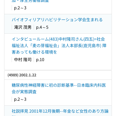
加・厚生労働省調査
p.2～3
バイオフィリアリハビリテーション学会生まれる
滝沢 茂男
p.4～5
インタビュールーム(483)中村隆司さん(四五)=社会
福祉法人「麦の芽福祉会」法人本部長(鹿児島市) 障
害あっても働ける環境を
中村 隆司
p.10
(4989) 2002.1.22
糖尿病性神経障害に初の診断基準--日本臨床内科医
会が実態調査
p.2～3
社説拝見 2001年12月後期--年金など女性のあり方論