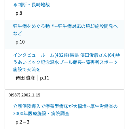
る判断・長崎地裁
p.8
狂牛病をめぐる動き--狂牛病対応の焼却施設開発へ
など
p.10
インタビュールーム(482)群馬県 傳田俊彦さん(64)ゆ
うあいピック記念温水プール館長--障害者スポーツ
施設で交流を
傳田 俊彦
p.11
(4987) 2002.1.15
介護保険導入で療養型病床が大幅増--厚生労働省の
2000年医療施設・病院調査
p.2～3