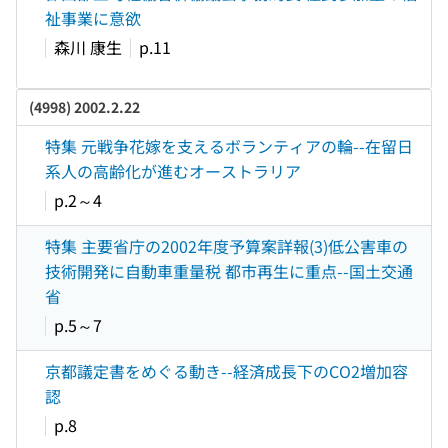
祉事業に意欲
森川 康生
p.11
(4998) 2002.2.22
特集 元戦争花嫁を支えるボランティアの輪--在留日
系人の高齢化が進むオーストラリア
p.2～4
特集 主要省庁の2002年度予算案詳報(3)低公害車の
技術開発に自動車重量税 都市再生に重点--国土交通
省
p.5～7
京都議定書をめぐる動き--経済成長下のCO2増加容
認
p.8