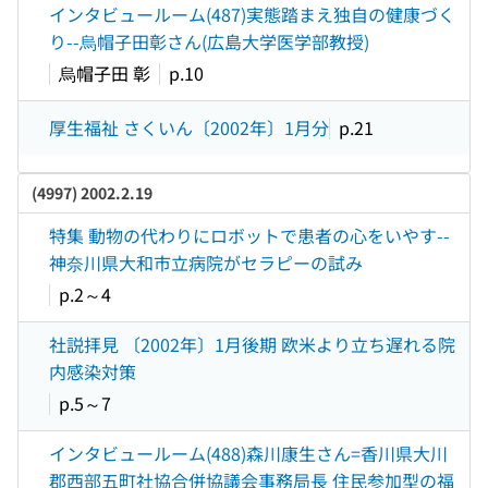
インタビュールーム(487)実態踏まえ独自の健康づく
り--烏帽子田彰さん(広島大学医学部教授)
烏帽子田 彰
p.10
厚生福祉 さくいん〔2002年〕1月分
p.21
(4997) 2002.2.19
特集 動物の代わりにロボットで患者の心をいやす--
神奈川県大和市立病院がセラピーの試み
p.2～4
社説拝見 〔2002年〕1月後期 欧米より立ち遅れる院
内感染対策
p.5～7
インタビュールーム(488)森川康生さん=香川県大川
郡西部五町社協合併協議会事務局長 住民参加型の福