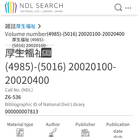
Open Se
Ope
Jump to main content
雑誌
厚生福祉
Volume number
(4985)-(5016) 20020100-20020400
厚生福祉 (4985)-
(5016) 20020100-
厚生福祉
20020400
(4985)-(5016) 20020100-
20020400
Call No. (NDL)
Z6-536
Bibliographic ID of National Diet Library
000000007813
Material type
Author
Publisher
Publication
date