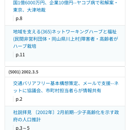
国1億6000万円、企業10億円--ヤコブ病で和解案・
東京、大津地裁
p.8
地域を支える(365)ネットワーキングハーブと福祉
(民間非営利団体・岡山県川上村)障害者・高齢者が
ハーブ栽培
p.11
(5001) 2002.3.5
交通バリアフリー基本構想策定、メールで支援--ネ
ットに協議会、市町村担当者らが情報共有
p.2
社説拝見 〔2002年〕2月前期--少子高齢化を示す政
府の人口推計
p.3～5