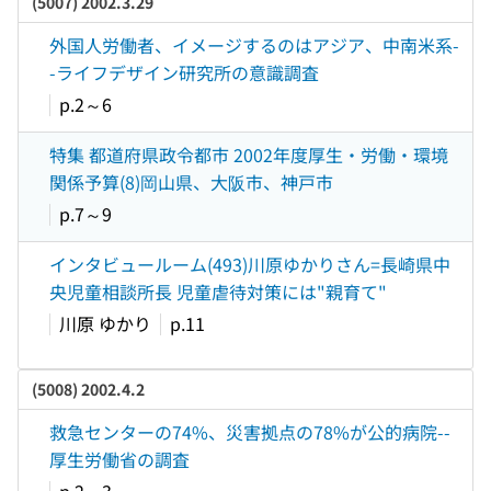
(5007) 2002.3.29
外国人労働者、イメージするのはアジア、中南米系-
-ライフデザイン研究所の意識調査
p.2～6
特集 都道府県政令都市 2002年度厚生・労働・環境
関係予算(8)岡山県、大阪市、神戸市
p.7～9
インタビュールーム(493)川原ゆかりさん=長崎県中
央児童相談所長 児童虐待対策には"親育て"
川原 ゆかり
p.11
(5008) 2002.4.2
救急センターの74%、災害拠点の78%が公的病院--
厚生労働省の調査