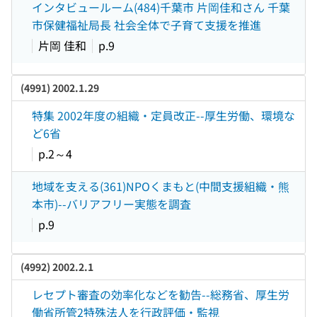
インタビュールーム(484)千葉市 片岡佳和さん 千葉
市保健福祉局長 社会全体で子育て支援を推進
片岡 佳和
p.9
(4991) 2002.1.29
特集 2002年度の組織・定員改正--厚生労働、環境な
ど6省
p.2～4
地域を支える(361)NPOくまもと(中間支援組織・熊
本市)--バリアフリー実態を調査
p.9
(4992) 2002.2.1
レセプト審査の効率化などを勧告--総務省、厚生労
働省所管2特殊法人を行政評価・監視