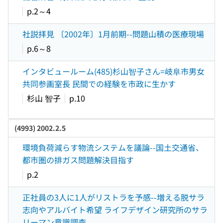
p.2～4
社説拝見 〔2002年〕1月前期--問題山積の医療現場
p.6～8
インタビュールーム(485)杉山智子さん=岐阜市男女
共同参画室長 民間での経験を市政に生かす
杉山 智子
p.10
(4993) 2002.2.5
環境負荷減らす物流システムを議論--国土交通省、
都市圏の排ガス問題解決目指す
p.2
正社員の3人に1人がリストラを予感--増える脱サラ
志向やアルバイト希望 ライフデザイン研究所のサラ
リーマン意識調査