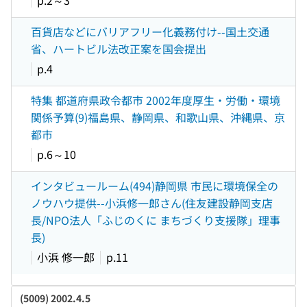
p.2～3
百貨店などにバリアフリー化義務付け--国土交通
省、ハートビル法改正案を国会提出
p.4
特集 都道府県政令都市 2002年度厚生・労働・環境
関係予算(9)福島県、静岡県、和歌山県、沖縄県、京
都市
p.6～10
インタビュールーム(494)静岡県 市民に環境保全の
ノウハウ提供--小浜修一郎さん(住友建設静岡支店
長/NPO法人「ふじのくに まちづくり支援隊」理事
長)
小浜 修一郎
p.11
(5009) 2002.4.5