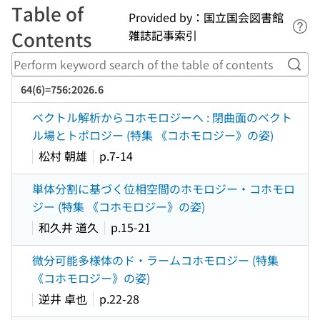
Table of
Provided by：国立国会図書館
Lin
Contents
雑誌記事索引
Perf
64(6)=756:2026.6
ベクトル解析からコホモロジーへ : 閉曲面のベクト
ル場とトポロジー (特集 《コホモロジー》の姿)
松村 朝雄
p.7-14
単体分割に基づく位相空間のホモロジー・コホモロ
ジー (特集 《コホモロジー》の姿)
和久井 道久
p.15-21
微分可能多様体のド・ラームコホモロジー (特集
《コホモロジー》の姿)
逆井 卓也
p.22-28