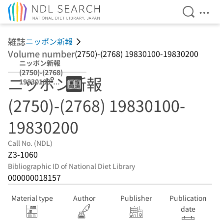
Open Se
Ope
Jump to main content
雑誌
ニッポン新報
Volume number
(2750)-(2768) 19830100-19830200
ニッポン新報
(2750)-(2768)
ニッポン新報
19830100-
19830200
(2750)-(2768) 19830100-
19830200
Call No. (NDL)
Z3-1060
Bibliographic ID of National Diet Library
000000018157
Material type
Author
Publisher
Publication
date