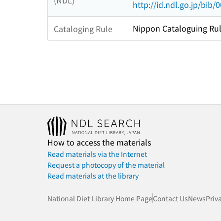
(NDL)
http://id.ndl.go.jp/bib
Nippon Cataloguing Rul
Cataloging Rule
How to access the materials
Read materials via the Internet
Request a photocopy of the material
Read materials at the library
National Diet Library Home Page
Contact Us
News
Priv