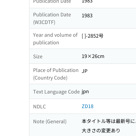
1983
Publication Date
Publication Date
1983
(W3CDTF)
Year and volume of
[ ]-2852号
publication
19×26cm
Size
Place of Publication
JP
(Country Code)
jpn
Text Language Code
ZD18
NDLC
本タイトル等は最新号に
Note (General)
大きさの変更あり