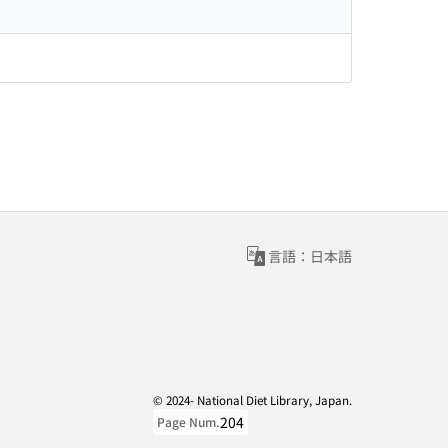
言語：日本語
© 2024- National Diet Library, Japan.
204
Page Num.