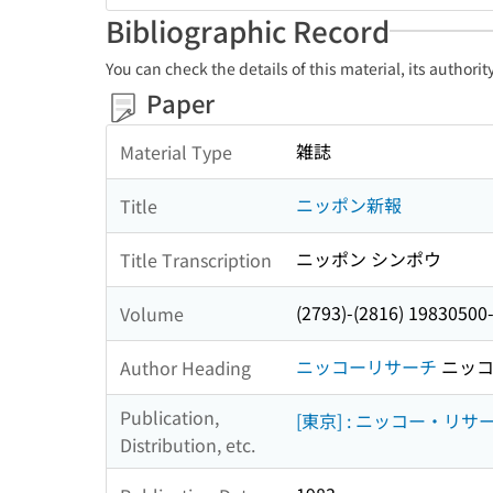
Bibliographic Record
You can check the details of this material, its authori
Paper
雑誌
Material Type
ニッポン新報
Title
ニッポン シンポウ
Title Transcription
(2793)-(2816) 19830500
Volume
ニッコーリサーチ
ニッコ
Author Heading
Publication,
[東京] : ニッコー・リサ
Distribution, etc.