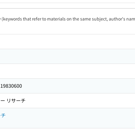
ty (keywords that refer to materials on the same subject, author's name
-19830600
ー リサーチ
ーチ