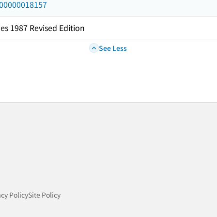
/000000018157
es 1987 Revised Edition
See Less
acy Policy
Site Policy