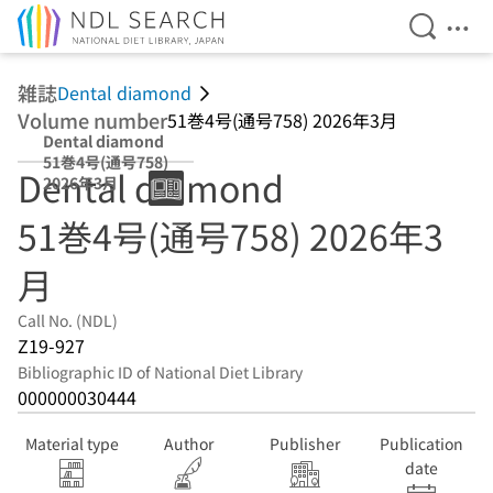
Open Se
Ope
Jump to main content
雑誌
Dental diamond
Volume number
51巻4号(通号758) 2026年3月
Dental diamond
51巻4号(通号758)
Dental diamond
2026年3月
51巻4号(通号758) 2026年3
月
Call No. (NDL)
Z19-927
Bibliographic ID of National Diet Library
000000030444
Material type
Author
Publisher
Publication
date