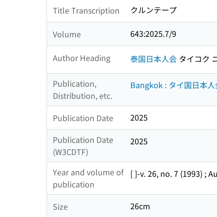
クルンテープ
Title Transcription
643:2025.7/9
Volume
Author Heading
泰国日本人会
タイコク 
Publication,
Bangkok : タイ国日本
Distribution, etc.
2025
Publication Date
Publication Date
2025
(W3CDTF)
Year and volume of
[ ]-v. 26, no. 7 (1993) ; 
publication
26cm
Size