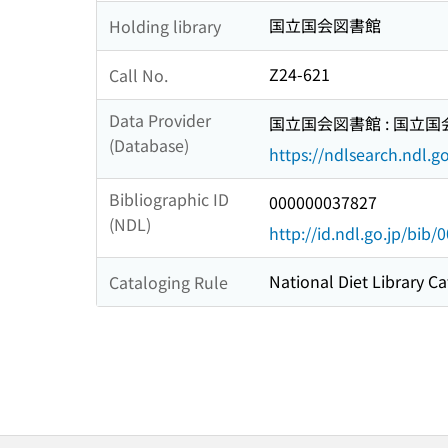
国立国会図書館
Holding library
Z24-621
Call No.
Data Provider
国立国会図書館 : 国立
(Database)
https://ndlsearch.ndl.go
Bibliographic ID
000000037827
(NDL)
http://id.ndl.go.jp/bib
National Diet Library Ca
Cataloging Rule