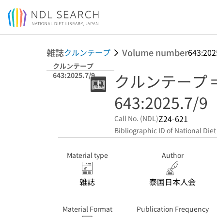
Jump to main content
雑誌
Volume number
クルンテープ
643:202
クルンテープ
クルンテープ = ว
643:2025.7/9
643:2025.7/9
Z24-621
Call No. (NDL)
Bibliographic ID of National Diet
Material type
Author
雑誌
泰国日本人会
Material Format
Publication Frequency