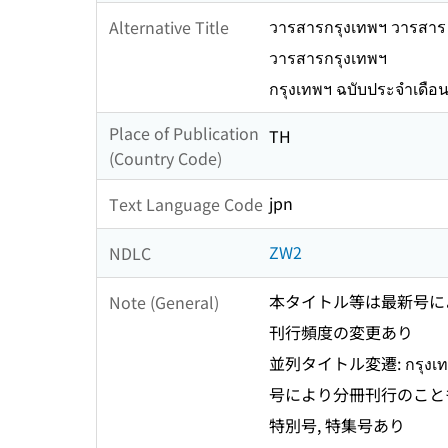
วารสารกรุงเทพฯ วารสาร 
Alternative Title
วารสารกรุงเทพฯ
กรุงเทพฯ ฉบับประจําเดือ
Place of Publication
TH
(Country Code)
jpn
Text Language Code
ZW2
NDLC
本タイトル等は最新号に
Note (General)
刊行頻度の変更あり
並列タイトル変遷: กรุงเทพฯ ฉบ
号により分冊刊行のこと
特別号, 特集号あり