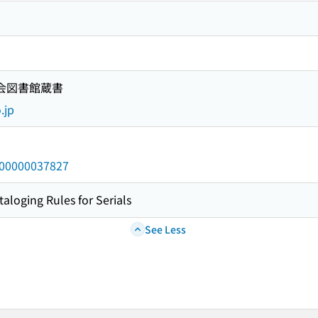
国会図書館蔵書
.jp
/000000037827
taloging Rules for Serials
See Less