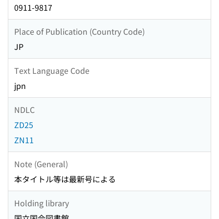
0911-9817
Place of Publication (Country Code)
JP
Text Language Code
jpn
NDLC
ZD25
ZN11
Note (General)
本タイトル等は最新号による
Holding library
国立国会図書館