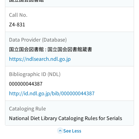
Call No.
Z4-831
Data Provider (Database)
国立国会図書館 : 国立国会図書館蔵書
https://ndlsearch.ndl.go.jp
Bibliographic ID (NDL)
000000044387
http://id.ndl.go.jp/bib/000000044387
Cataloging Rule
National Diet Library Cataloging Rules for Serials
See Less