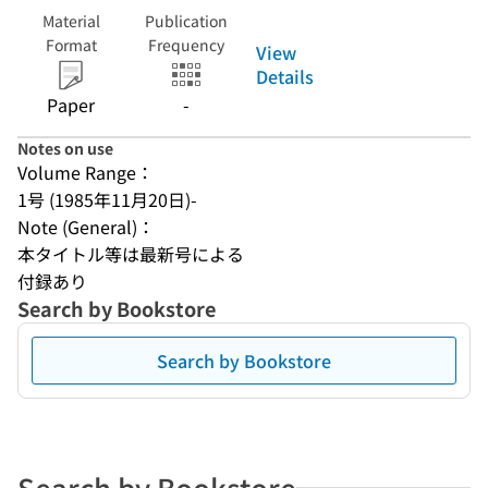
Material
Publication
Format
Frequency
View
Details
Paper
-
Notes on use
Volume Range：
1号 (1985年11月20日)-
Note (General)：
本タイトル等は最新号による
付録あり
Search by Bookstore
Search by Bookstore
Search by Bookstore