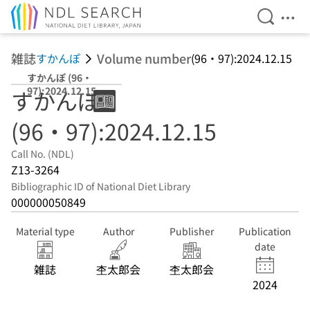
Open Se
Ope
Jump to main content
雑誌
Volume number
すかんぽ
(96・97):2024.12.15
すかんぽ (96・
97):2024.12.15
すかんぽ
(96・97):2024.12.15
Call No. (NDL)
Z13-3264
Bibliographic ID of National Diet Library
000000050849
Material type
Author
Publisher
Publication
date
雑誌
杢太郎会
杢太郎会
2024