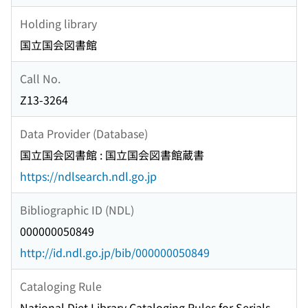
Holding library
国立国会図書館
Call No.
Z13-3264
Data Provider (Database)
国立国会図書館 : 国立国会図書館蔵書
https://ndlsearch.ndl.go.jp
Bibliographic ID (NDL)
000000050849
http://id.ndl.go.jp/bib/000000050849
Cataloging Rule
National Diet Library Cataloging Rules for Serials