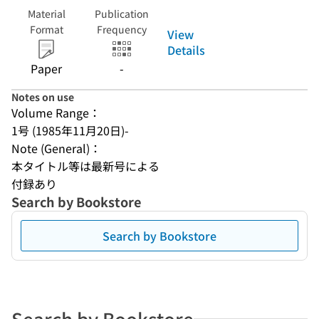
Material
Publication
Format
Frequency
View
Details
Paper
-
Notes on use
Volume Range：
1号 (1985年11月20日)-
Note (General)：
本タイトル等は最新号による
付録あり
Search by Bookstore
Search by Bookstore
Search by Bookstore