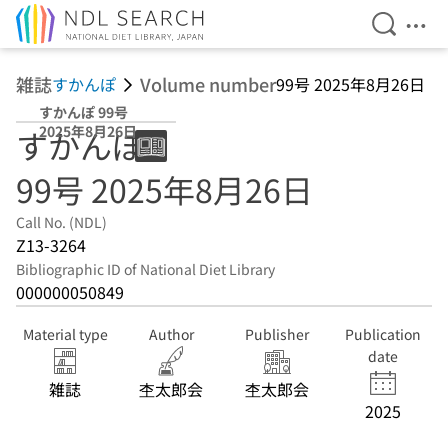
Open Se
Ope
Jump to main content
雑誌
Volume number
すかんぽ
99号 2025年8月26日
すかんぽ 99号
2025年8月26日
すかんぽ
99号 2025年8月26日
Call No. (NDL)
Z13-3264
Bibliographic ID of National Diet Library
000000050849
Material type
Author
Publisher
Publication
date
雑誌
杢太郎会
杢太郎会
2025