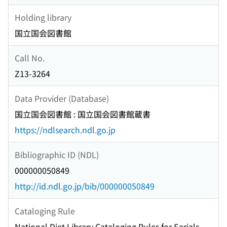
Holding library
国立国会図書館
Call No.
Z13-3264
Data Provider (Database)
国立国会図書館 : 国立国会図書館蔵書
https://ndlsearch.ndl.go.jp
Bibliographic ID (NDL)
000000050849
http://id.ndl.go.jp/bib/000000050849
Cataloging Rule
National Diet Library Cataloging Rules for Serials