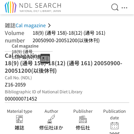
Open Se
Ope
Jump to main content
雑誌
Cal magazine
Volume
18(9) (通号 158)-18(12) (通号 161)
number
20050900-20051200(以後休刊)
Cal magazine
18(9) (通号
Cal magazine
158)-18(12) (通号
18(9) (通号 158)-18(12) (通号 161) 20050900-
161) 20050900-
20051200(以後休
20051200(以後休刊)
刊)
Call No. (NDL)
Z16-2059
Bibliographic ID of National Diet Library
000000071452
Material type
Author
Publisher
Publication
date
雑誌
修伝社ほか
修伝社