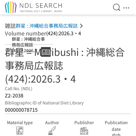
Open Se
Ope
Jump to main content
雑誌
群星 : 沖縄総合事務局広報誌
Volume number
(424):2026.3・4
群星 : 沖縄総合事
務局広報誌
群星 = Muribushi : 沖縄総合
(424):2026.3・4
事務局広報誌
(424):2026.3・4
Call No. (NDL)
Z2-2038
Bibliographic ID of National Diet Library
000000078715
Material type
Author
Publisher
Publication
date