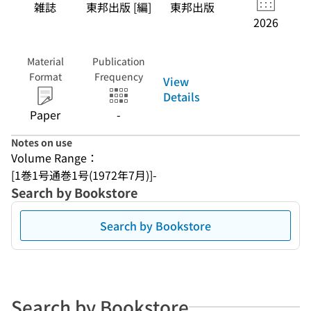
雑誌
東邦出版 [編]
東邦出版
2026
Material
Publication
Format
Frequency
View
Details
Paper
-
Notes on use
Volume Range：
[1巻1号通巻1号(1972年7月)]-
Search by Bookstore
Search by Bookstore
Search by Bookstore