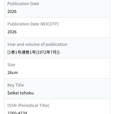
Publication Date
2026
Publication Date (W3CDTF)
2026
Year and volume of publication
[1巻1号通巻1号(1972年7月)]-
Size
26cm
Key Title
Seikei tohoku
ISSN (Periodical Title)
2760-473X