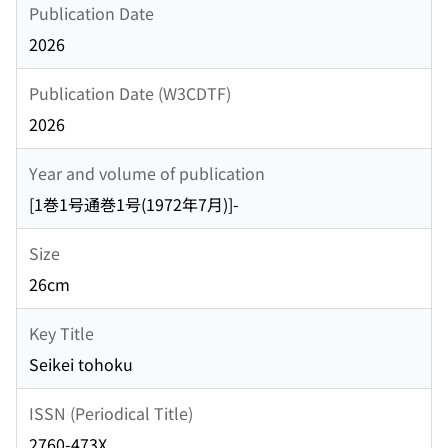
Publication Date
2026
Publication Date (W3CDTF)
2026
Year and volume of publication
[1巻1号通巻1号(1972年7月)]-
Size
26cm
Key Title
Seikei tohoku
ISSN (Periodical Title)
2760-473X