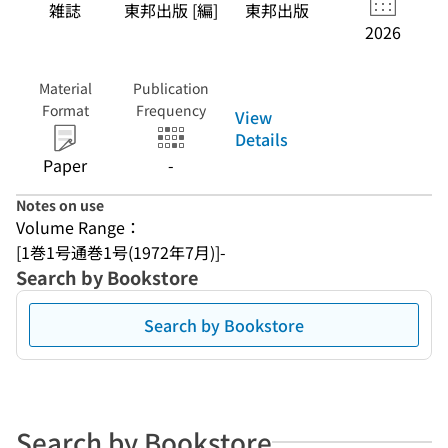
雑誌
東邦出版 [編]
東邦出版
2026
Material
Publication
Format
Frequency
View
Details
Paper
-
Notes on use
Volume Range：
[1巻1号通巻1号(1972年7月)]-
Search by Bookstore
Search by Bookstore
Search by Bookstore